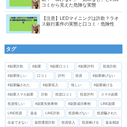
コミから見えた危険な実態
【注意】LEDマイニングは詐欺？ラオ
ス銀行案件の実態と口コミ・危険性
タグ
#副業詐欺
#副業
#副業口コミ
#副業評判
投資詐欺
#副業怪しい
口コミ
評判
投資
#副業稼げない
#副業騙された
#副業収入
怪しい
#副業稼げる
#副業スマホ副業
詐欺
投資口コミ
投資評判
スマホ副業
投資怪しい
#副業失敗事例
#副業成功事例
LINE副業
LINE投資
返金
LINE詐欺
投資稼げない
投資騙された
出金できない
仮想通貨詐欺
投資収入
投資稼げる
返金相談