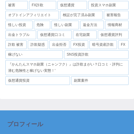
被害
FX詐欺
仮想通貨
投資スマホ副業
オプトインアフィリエイト
検証が完了済み副業
被害報告
怪しい投資
危険
怪しい副業
返金方法
情報商材
出金トラブル
仮想通貨口コミ
在宅副業
仮想通貨評判
詐欺 被害
詐欺疑惑
出金拒否
FX投資
暗号資産詐欺
FX
稼げない
SNS投資詐欺
『かんたんスマホ副業（ニャンフク）』は詐欺まがい？口コミ・評判に
潜む危険性と稼げない実態！'
仮想通貨投資
副業案件
プロフィール