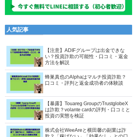
人気記事
【注意】ADIFグループは出金できな
い？投資詐欺の可能性・口コミ・返金
方法を解説
蜂巣真也のAlphaはマルチ投資詐欺？
口コミ・評判と返金成功者の体験談
【暴露】Touareg GroupのTrustglobeX
は詐欺？volante cardの評判・口コミと
投資の実態を検証
株式会社WeeAreと横田馨の副業は詐
欺？「稼げない」「効果なし」との口