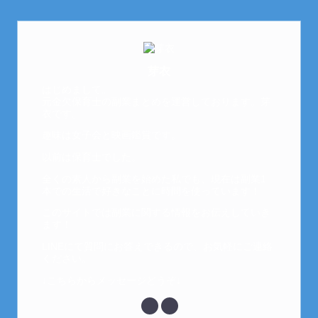
芽衣
はじめまして。
元金欠保育士の副業まとめを運営しております。芽
衣です。
趣味は女子会と映画鑑賞です。
以前は保育士でした。
全くの素人から副業を始めた私でも、現在は副業1
本での生活で好きなことに時間を使っています！
このサイトでは副業に関する情報をお伝えしていき
ます！
LINEにて質問にお答えできるので、お気軽にご連絡
ください。
↓こちらからメッセージどうぞ↓