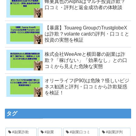
蜂巣真也のAlphaはマルチ投資詐欺？
口コミ・評判と返金成功者の体験談
【暴露】Touareg GroupのTrustglobeX
は詐欺？volante cardの評判・口コミと
投資の実態を検証
株式会社WeeAreと横田馨の副業は詐
欺？「稼げない」「効果なし」との口
コミから見えた危険な実態
オリーライフ(P90)は危険？怪しいビジ
ネス勧誘と評判・口コミから詐欺疑惑
を検証！
タグ
#副業詐欺
#副業
#副業口コミ
#副業評判