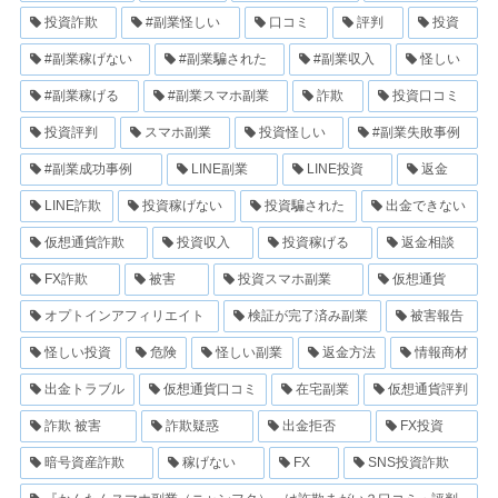
投資詐欺
#副業怪しい
口コミ
評判
投資
#副業稼げない
#副業騙された
#副業収入
怪しい
#副業稼げる
#副業スマホ副業
詐欺
投資口コミ
投資評判
スマホ副業
投資怪しい
#副業失敗事例
#副業成功事例
LINE副業
LINE投資
返金
LINE詐欺
投資稼げない
投資騙された
出金できない
仮想通貨詐欺
投資収入
投資稼げる
返金相談
FX詐欺
被害
投資スマホ副業
仮想通貨
オプトインアフィリエイト
検証が完了済み副業
被害報告
怪しい投資
危険
怪しい副業
返金方法
情報商材
出金トラブル
仮想通貨口コミ
在宅副業
仮想通貨評判
詐欺 被害
詐欺疑惑
出金拒否
FX投資
暗号資産詐欺
稼げない
FX
SNS投資詐欺