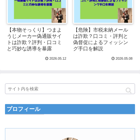
【本物そっくり】つまよ
【危険】市税未納メール
うじメーカー偽通販サイ
は詐欺？口コミ・評判と
トは詐欺？評判・口コミ
偽督促によるフィッシン
と巧妙な誘導を暴露
グ手口を解説
2026.05.12
2026.05.08
プロフィール