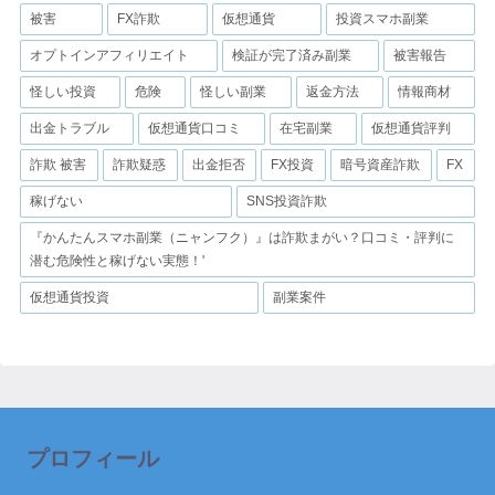
被害
FX詐欺
仮想通貨
投資スマホ副業
オプトインアフィリエイト
検証が完了済み副業
被害報告
怪しい投資
危険
怪しい副業
返金方法
情報商材
出金トラブル
仮想通貨口コミ
在宅副業
仮想通貨評判
詐欺 被害
詐欺疑惑
出金拒否
FX投資
暗号資産詐欺
FX
稼げない
SNS投資詐欺
『かんたんスマホ副業（ニャンフク）』は詐欺まがい？口コミ・評判に
潜む危険性と稼げない実態！'
仮想通貨投資
副業案件
プロフィール