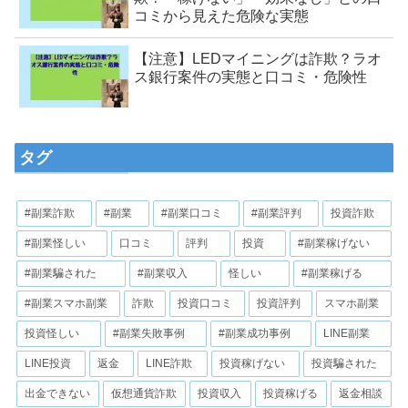
コミから見えた危険な実態
【注意】LEDマイニングは詐欺？ラオ
ス銀行案件の実態と口コミ・危険性
タグ
#副業詐欺
#副業
#副業口コミ
#副業評判
投資詐欺
#副業怪しい
口コミ
評判
投資
#副業稼げない
#副業騙された
#副業収入
怪しい
#副業稼げる
#副業スマホ副業
詐欺
投資口コミ
投資評判
スマホ副業
投資怪しい
#副業失敗事例
#副業成功事例
LINE副業
LINE投資
返金
LINE詐欺
投資稼げない
投資騙された
出金できない
仮想通貨詐欺
投資収入
投資稼げる
返金相談