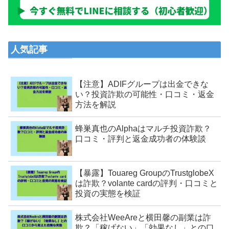
人気記事
【注意】ADIFグループは出金できな
い？投資詐欺の可能性・口コミ・返金
方法を解説
蜂巣真也のAlphaはマルチ投資詐欺？
口コミ・評判と返金成功者の体験談
【暴露】Touareg GroupのTrustglobeX
は詐欺？volante cardの評判・口コミと
投資の実態を検証
株式会社WeeAreと横田馨の副業は詐
欺？「稼げない」「効果なし」との口