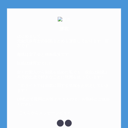
芽衣
はじめまして。
元金欠保育士の副業まとめを運営しております。芽
衣です。
趣味は女子会と映画鑑賞です。
以前は保育士でした。
全くの素人から副業を始めた私でも、現在は副業1
本での生活で好きなことに時間を使っています！
このサイトでは副業に関する情報をお伝えしていき
ます！
LINEにて質問にお答えできるので、お気軽にご連絡
ください。
↓こちらからメッセージどうぞ↓