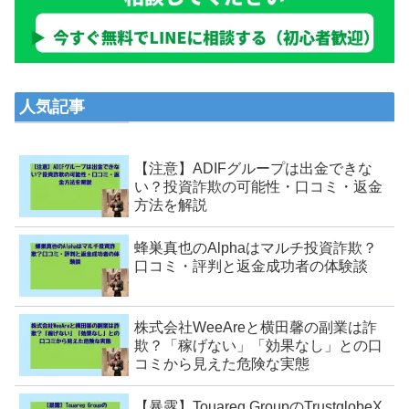
人気記事
【注意】ADIFグループは出金できな
い？投資詐欺の可能性・口コミ・返金
方法を解説
蜂巣真也のAlphaはマルチ投資詐欺？
口コミ・評判と返金成功者の体験談
株式会社WeeAreと横田馨の副業は詐
欺？「稼げない」「効果なし」との口
コミから見えた危険な実態
【暴露】Touareg GroupのTrustglobeX