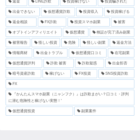
返金
LINE詐欺
投資稼げない
投資騙された
出金できない
仮想通貨詐欺
投資収入
投資稼げる
返金相談
FX詐欺
投資スマホ副業
被害
オプトインアフィリエイト
仮想通貨
検証が完了済み副業
被害報告
怪しい投資
危険
怪しい副業
返金方法
情報商材
出金トラブル
仮想通貨口コミ
在宅副業
仮想通貨評判
詐欺 被害
詐欺疑惑
出金拒否
暗号資産詐欺
稼げない
FX投資
SNS投資詐欺
FX
『かんたんスマホ副業（ニャンフク）』は詐欺まがい？口コミ・評判
に潜む危険性と稼げない実態！'
仮想通貨投資
副業案件