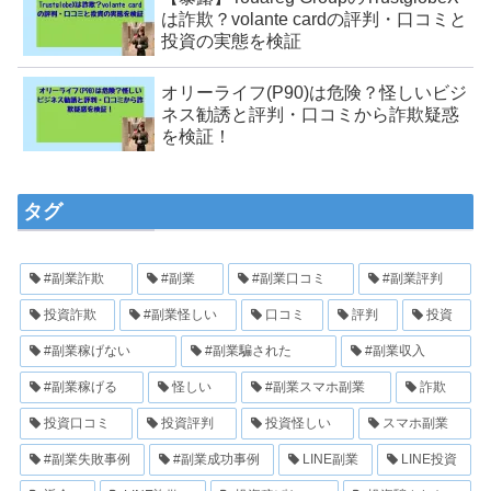
は詐欺？volante cardの評判・口コミと
投資の実態を検証
オリーライフ(P90)は危険？怪しいビジ
ネス勧誘と評判・口コミから詐欺疑惑
を検証！
タグ
#副業詐欺
#副業
#副業口コミ
#副業評判
投資詐欺
#副業怪しい
口コミ
評判
投資
#副業稼げない
#副業騙された
#副業収入
#副業稼げる
怪しい
#副業スマホ副業
詐欺
投資口コミ
投資評判
投資怪しい
スマホ副業
#副業失敗事例
#副業成功事例
LINE副業
LINE投資