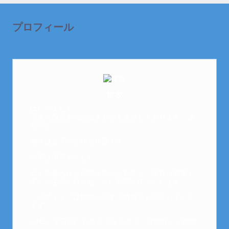
プロフィール
芽衣
はじめまして。
元金欠保育士の副業まとめを運営しております。芽
衣です。
趣味は女子会と映画鑑賞です。
以前は保育士でした。
全くの素人から副業を始めた私でも、現在は副業1
本での生活で好きなことに時間を使っています！
このサイトでは副業に関する情報をお伝えしていき
ます！
LINEにて質問にお答えできるので、お気軽にご連絡