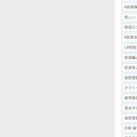
#副業
怪しい
投資口
#副業
LINE
投資騙
投資収
仮想通
オプト
被害報
返金方
仮想通
詐欺 被