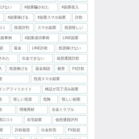
稼げない
#副業騙された
#副業収入
#副業稼げる
#副業スマホ副業
詐欺
コミ
投資評判
スマホ副業
投資怪しい
失敗事例
#副業成功事例
LINE副業
投資
返金
LINE詐欺
投資稼げない
された
出金できない
仮想通貨詐欺
入
投資稼げる
返金相談
被害
FX詐欺
貨
投資スマホ副業
インアフィリエイト
検証が完了済み副業
告
怪しい投資
危険
怪しい副業
法
情報商材
出金トラブル
貨口コミ
在宅副業
仮想通貨評判
害
詐欺疑惑
出金拒否
FX投資