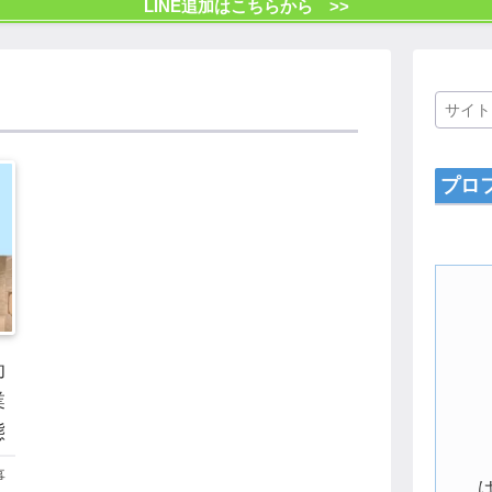
LINE追加はこちらから >>
プロ
助
業
態
事