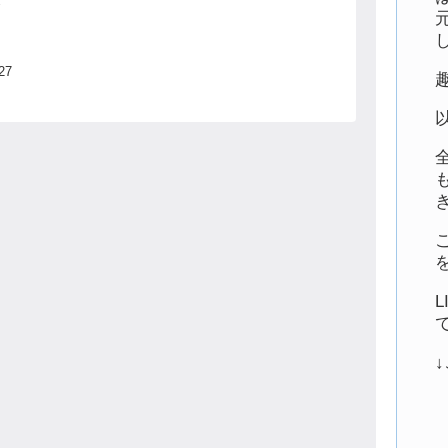
金
に
魅
の
27
約