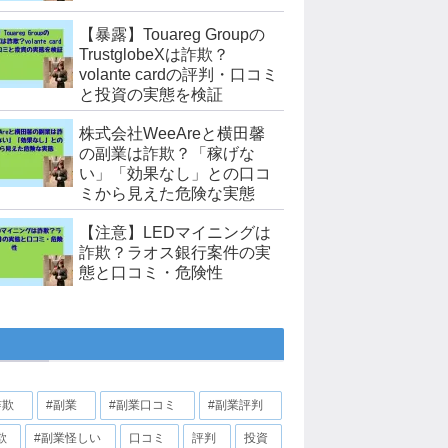
【暴露】Touareg Groupの
TrustglobeXは詐欺？
volante cardの評判・口コミ
と投資の実態を検証
株式会社WeeAreと横田馨
の副業は詐欺？「稼げな
い」「効果なし」との口コ
ミから見えた危険な実態
【注意】LEDマイニングは
詐欺？ラオス銀行案件の実
態と口コミ・危険性
詐欺
#副業
#副業口コミ
#副業評判
欺
#副業怪しい
口コミ
評判
投資