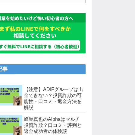
記事
【注意】ADIFグループは出
金できない？投資詐欺の可
能性・口コミ・返金方法を
解説
蜂巣真也のAlphaはマルチ
投資詐欺？口コミ・評判と
返金成功者の体験談