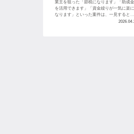
業主を狙った「節税になります」「助成
を活用できます」「資金繰りが一気に楽
なります」といった案件は、一見すると
力的に見えます。 ですが、その甘い言葉
2026.04.
裏側に、見えにくいリスクや不透明な契
条件...