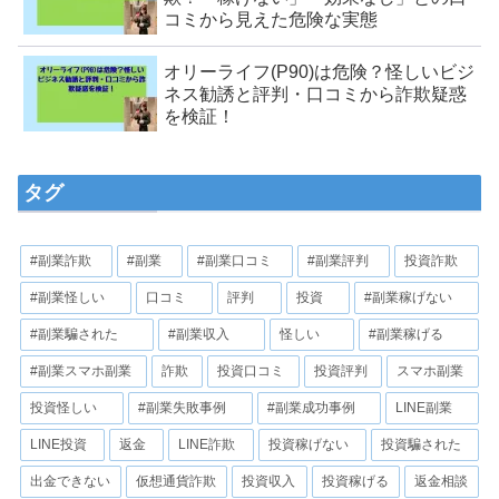
コミから見えた危険な実態
オリーライフ(P90)は危険？怪しいビジ
ネス勧誘と評判・口コミから詐欺疑惑
を検証！
タグ
#副業詐欺
#副業
#副業口コミ
#副業評判
投資詐欺
#副業怪しい
口コミ
評判
投資
#副業稼げない
#副業騙された
#副業収入
怪しい
#副業稼げる
#副業スマホ副業
詐欺
投資口コミ
投資評判
スマホ副業
投資怪しい
#副業失敗事例
#副業成功事例
LINE副業
LINE投資
返金
LINE詐欺
投資稼げない
投資騙された
出金できない
仮想通貨詐欺
投資収入
投資稼げる
返金相談