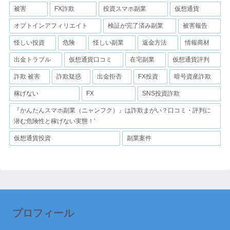
被害
FX詐欺
投資スマホ副業
仮想通貨
オプトインアフィリエイト
検証が完了済み副業
被害報告
怪しい投資
危険
怪しい副業
返金方法
情報商材
出金トラブル
仮想通貨口コミ
在宅副業
仮想通貨評判
詐欺 被害
詐欺疑惑
出金拒否
FX投資
暗号資産詐欺
稼げない
FX
SNS投資詐欺
『かんたんスマホ副業（ニャンフク）』は詐欺まがい？口コミ・評判に
潜む危険性と稼げない実態！'
仮想通貨投資
副業案件
プロフィール