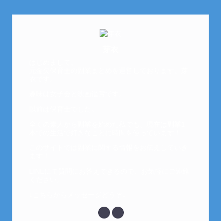
芽衣
はじめまして。
元金欠保育士の副業まとめを運営しております。芽
衣です。
趣味は女子会と映画鑑賞です。
以前は保育士でした。
全くの素人から副業を始めた私でも、現在は副業1
本での生活で好きなことに時間を使っています！
このサイトでは副業に関する情報をお伝えしていき
ます！
LINEにて質問にお答えできるので、お気軽にご連絡
ください。
↓こちらからメッセージどうぞ↓