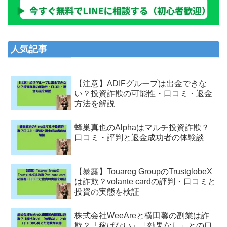
人気記事
【注意】ADIFグループは出金できな
い？投資詐欺の可能性・口コミ・返金
方法を解説
蜂巣真也のAlphaはマルチ投資詐欺？
口コミ・評判と返金成功者の体験談
【暴露】Touareg GroupのTrustglobeX
は詐欺？volante cardの評判・口コミと
投資の実態を検証
株式会社WeeAreと横田馨の副業は詐
欺？「稼げない」「効果なし」との口