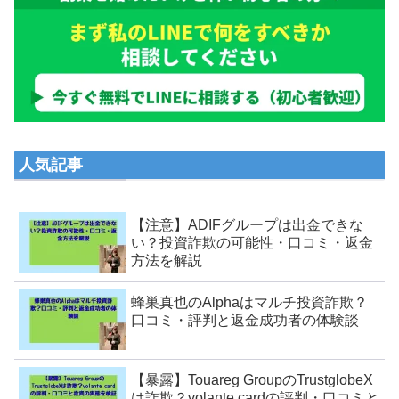
人気記事
【注意】ADIFグループは出金できな
い？投資詐欺の可能性・口コミ・返金
方法を解説
蜂巣真也のAlphaはマルチ投資詐欺？
口コミ・評判と返金成功者の体験談
【暴露】Touareg GroupのTrustglobeX
は詐欺？volante cardの評判・口コミと