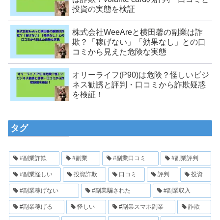
投資の実態を検証
株式会社WeeAreと横田馨の副業は詐
欺？「稼げない」「効果なし」との口
コミから見えた危険な実態
オリーライフ(P90)は危険？怪しいビジ
ネス勧誘と評判・口コミから詐欺疑惑
を検証！
タグ
#副業詐欺
#副業
#副業口コミ
#副業評判
#副業怪しい
投資詐欺
口コミ
評判
投資
#副業稼げない
#副業騙された
#副業収入
#副業稼げる
怪しい
#副業スマホ副業
詐欺