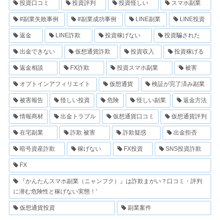
投資口コミ
投資評判
投資怪しい
スマホ副業
#副業失敗事例
#副業成功事例
LINE副業
LINE投資
返金
LINE詐欺
投資稼げない
投資騙された
出金できない
仮想通貨詐欺
投資収入
投資稼げる
返金相談
FX詐欺
投資スマホ副業
被害
オプトインアフィリエイト
仮想通貨
検証が完了済み副業
被害報告
怪しい投資
危険
怪しい副業
返金方法
情報商材
出金トラブル
仮想通貨口コミ
仮想通貨評判
在宅副業
詐欺 被害
詐欺疑惑
出金拒否
暗号資産詐欺
稼げない
FX投資
SNS投資詐欺
FX
『かんたんスマホ副業（ニャンフク）』は詐欺まがい？口コミ・評判
に潜む危険性と稼げない実態！'
仮想通貨投資
副業案件