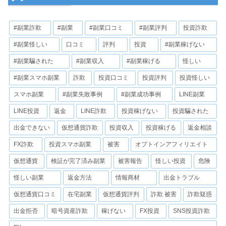
#副業詐欺
#副業
#副業口コミ
#副業評判
投資詐欺
#副業怪しい
口コミ
評判
投資
#副業稼げない
#副業騙された
#副業収入
#副業稼げる
怪しい
#副業スマホ副業
詐欺
投資口コミ
投資評判
投資怪しい
スマホ副業
#副業失敗事例
#副業成功事例
LINE副業
LINE投資
返金
LINE詐欺
投資稼げない
投資騙された
出金できない
仮想通貨詐欺
投資収入
投資稼げる
返金相談
FX詐欺
投資スマホ副業
被害
オプトインアフィリエイト
仮想通貨
検証が完了済み副業
被害報告
怪しい投資
危険
怪しい副業
返金方法
情報商材
出金トラブル
仮想通貨口コミ
在宅副業
仮想通貨評判
詐欺 被害
詐欺疑惑
出金拒否
暗号資産詐欺
稼げない
FX投資
SNS投資詐欺