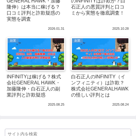
GENERAL HAWK・加藤
のINFINITYは詐欺か？白
隆伸）は本当に稼げる？
石正人の悪質評判と口コ
口コミ評判と詐欺疑惑の
ミから実態を徹底調査！
実態を調査
2026.01.31
2025.10.28
副業
副業
INFINITYは稼げる？株式
白石正人のINFINITY（イ
会社GENERAL HAWK・
ンフィニティ）は詐欺？
加藤隆伸・白石正人の副
株式会社GENERALHAWK
業評判と詐欺疑惑
の怪しい評判とは
2025.08.25
2025.08.24