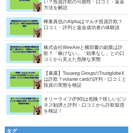
い？投資詐欺の可能性・口コミ・返金
方法を解説
蜂巣真也のAlphaはマルチ投資詐欺？
口コミ・評判と返金成功者の体験談
株式会社WeeAreと横田馨の副業は詐
欺？「稼げない」「効果なし」との口
コミから見えた危険な実態
【暴露】Touareg GroupのTrustglobeX
は詐欺？volante cardの評判・口コミと
投資の実態を検証
オリーライフ(P90)は危険？怪しいビジ
ネス勧誘と評判・口コミから詐欺疑惑
を検証！
タグ