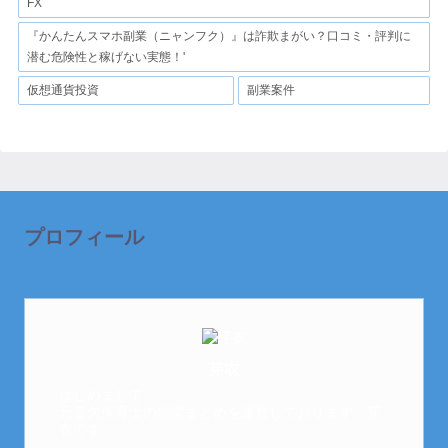
FX
『かんたんスマホ副業（ニャンフク）』は詐欺まがい？口コミ・評判に
潜む危険性と稼げない実態！'
仮想通貨投資
副業案件
プロフィール
芽衣
はじめまして。
元金欠保育士の副業まとめを運営しております。芽
衣です。