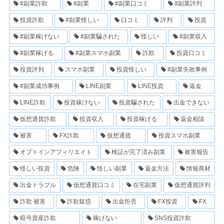
#副業詐欺
#副業
#副業口コミ
#副業評判
投資詐欺
#副業怪しい
口コミ
評判
投資
#副業稼げない
#副業騙された
怪しい
#副業収入
#副業稼げる
#副業スマホ副業
詐欺
投資口コミ
投資評判
スマホ副業
投資怪しい
#副業失敗事例
#副業成功事例
LINE副業
LINE投資
返金
LINE詐欺
投資稼げない
投資騙された
出金できない
仮想通貨詐欺
投資収入
投資稼げる
返金相談
被害
FX詐欺
仮想通貨
投資スマホ副業
オプトインアフィリエイト
検証が完了済み副業
被害報告
怪しい投資
危険
怪しい副業
返金方法
情報商材
出金トラブル
仮想通貨口コミ
在宅副業
仮想通貨評判
詐欺 被害
詐欺疑惑
出金拒否
FX投資
FX
暗号資産詐欺
稼げない
SNS投資詐欺