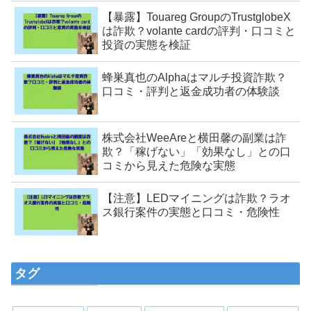
【暴露】Touareg GroupのTrustglobeX
は詐欺？volante cardの評判・口コミと
投資の実態を検証
蜂巣真也のAlphaはマルチ投資詐欺？
口コミ・評判と返金成功者の体験談
株式会社WeeAreと横田馨の副業は詐
欺？「稼げない」「効果なし」との口
コミから見えた危険な実態
【注意】LEDマイニングは詐欺？ラオ
ス銀行案件の実態と口コミ・危険性
タグ