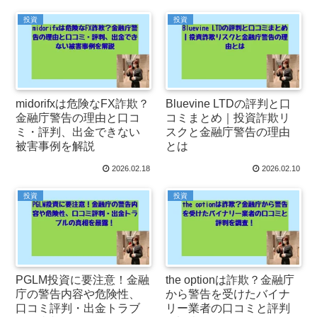
投資
投資
midorifxは危険なFX詐欺？
Bluevine LTDの評判と口
金融庁警告の理由と口コ
コミまとめ｜投資詐欺リ
ミ・評判、出金できない
スクと金融庁警告の理由
被害事例を解説
とは
2026.02.18
2026.02.10
投資
投資
PGLM投資に要注意！金融
the optionは詐欺？金融庁
庁の警告内容や危険性、
から警告を受けたバイナ
口コミ評判・出金トラブ
リー業者の口コミと評判