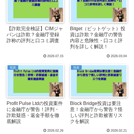
【詐欺完全検証】CIMジャ
Bitget（ビットゲット）投
パンは詐欺？金融庁登録
資は詐欺？金融庁の警告
詐称の評判と口コミ調査
内容と危険性・口コミ評
判を詳しく解説！
2026.07.15
2026.03.04
投資
投資
Profit Pulse Ltdの投資案件
Block Bridge投資は要注
に金融庁が警告！評判・
意！金融庁から警告？怪
詐欺疑惑・返金手順を徹
しい評判と詐欺被害リス
底解説
クを解説
2026.02.26
2026.02.21