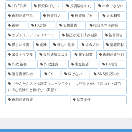
LINE詐欺
投資稼げない
投資騙された
出金できない
仮想通貨詐欺
投資収入
投資稼げる
返金相談
被害
FX詐欺
仮想通貨
投資スマホ副業
オプトインアフィリエイト
検証が完了済み副業
被害報告
怪しい投資
危険
怪しい副業
返金方法
情報商材
出金トラブル
仮想通貨口コミ
在宅副業
仮想通貨評判
詐欺 被害
詐欺疑惑
出金拒否
FX投資
暗号資産詐欺
FX
稼げない
SNS投資詐欺
『かんたんスマホ副業（ニャンフク）』は詐欺まがい？口コミ・評判
に潜む危険性と稼げない実態！'
仮想通貨投資
副業案件