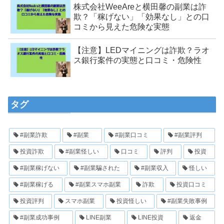
株式会社WeeAreと横田馨の副業は詐
欺？「稼げない」「効果なし」との口
コミから見えた危険な実態
【注意】LEDマイニングは詐欺？ラオ
ス銀行案件の実態と口コミ・危険性
タグ
#副業詐欺
#副業
#副業口コミ
#副業評判
投資詐欺
#副業怪しい
口コミ
評判
投資
#副業稼げない
#副業騙された
#副業収入
怪しい
#副業稼げる
#副業スマホ副業
詐欺
投資口コミ
投資評判
スマホ副業
投資怪しい
#副業失敗事例
#副業成功事例
LINE副業
LINE投資
返金