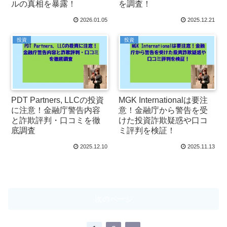
ルの真相を暴露！
を調査！
2026.01.05
2025.12.21
投資
投資
PDT Partners, LLCの投資
MGK Internationalは要注
に注意！金融庁警告内容
意！金融庁から警告を受
と詐欺評判・口コミを徹
けた投資詐欺疑惑や口コ
底調査
ミ評判を検証！
2025.12.10
2025.11.13
次のページ