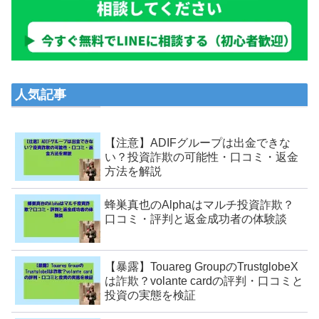
人気記事
【注意】ADIFグループは出金できな
い？投資詐欺の可能性・口コミ・返金
方法を解説
蜂巣真也のAlphaはマルチ投資詐欺？
口コミ・評判と返金成功者の体験談
【暴露】Touareg GroupのTrustglobeX
は詐欺？volante cardの評判・口コミと
投資の実態を検証