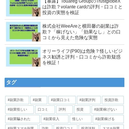
【暴露】Touareg GroupのTrustglobeX
は詐欺？volante cardの評判・口コミと
投資の実態を検証
株式会社WeeAreと横田馨の副業は詐
欺？「稼げない」「効果なし」との口
コミから見えた危険な実態
オリーライフ(P90)は危険？怪しいビジ
ネス勧誘と評判・口コミから詐欺疑惑
を検証！
タグ
#副業詐欺
#副業
#副業口コミ
#副業評判
投資詐欺
#副業怪しい
口コミ
評判
投資
#副業稼げない
#副業騙された
#副業収入
怪しい
#副業稼げる
#副業スマホ副業
詐欺
投資口コミ
投資評判
スマホ副業