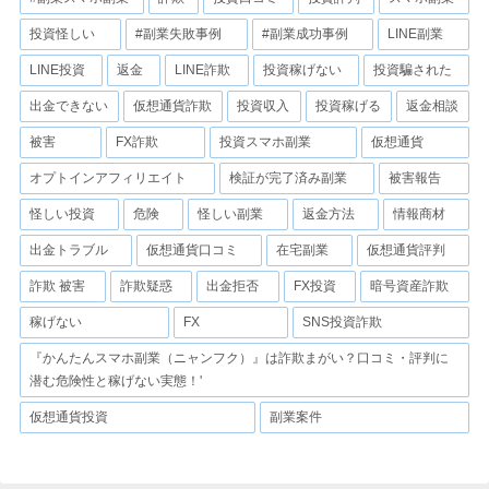
投資怪しい
#副業失敗事例
#副業成功事例
LINE副業
LINE投資
返金
LINE詐欺
投資稼げない
投資騙された
出金できない
仮想通貨詐欺
投資収入
投資稼げる
返金相談
被害
FX詐欺
投資スマホ副業
仮想通貨
オプトインアフィリエイト
検証が完了済み副業
被害報告
怪しい投資
危険
怪しい副業
返金方法
情報商材
出金トラブル
仮想通貨口コミ
在宅副業
仮想通貨評判
詐欺 被害
詐欺疑惑
出金拒否
FX投資
暗号資産詐欺
稼げない
FX
SNS投資詐欺
『かんたんスマホ副業（ニャンフク）』は詐欺まがい？口コミ・評判に
潜む危険性と稼げない実態！'
仮想通貨投資
副業案件