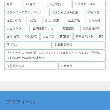
被害
FX詐欺
仮想通貨
投資スマホ副業
オプトインアフィリエイト
検証が完了済み副業
被害報告
怪しい投資
危険
怪しい副業
返金方法
情報商材
出金トラブル
仮想通貨口コミ
在宅副業
仮想通貨評判
詐欺 被害
詐欺疑惑
出金拒否
FX投資
暗号資産詐欺
FX
稼げない
SNS投資詐欺
『かんたんスマホ副業（ニャンフク）』は詐欺まがい？口コミ・評判に
潜む危険性と稼げない実態！'
仮想通貨投資
副業案件
プロフィール