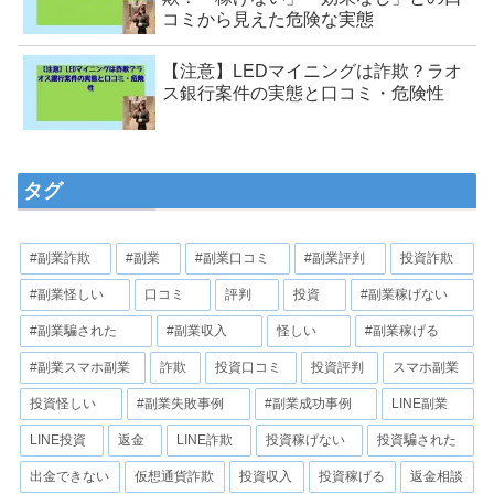
コミから見えた危険な実態
【注意】LEDマイニングは詐欺？ラオ
ス銀行案件の実態と口コミ・危険性
タグ
#副業詐欺
#副業
#副業口コミ
#副業評判
投資詐欺
#副業怪しい
口コミ
評判
投資
#副業稼げない
#副業騙された
#副業収入
怪しい
#副業稼げる
#副業スマホ副業
詐欺
投資口コミ
投資評判
スマホ副業
投資怪しい
#副業失敗事例
#副業成功事例
LINE副業
LINE投資
返金
LINE詐欺
投資稼げない
投資騙された
出金できない
仮想通貨詐欺
投資収入
投資稼げる
返金相談