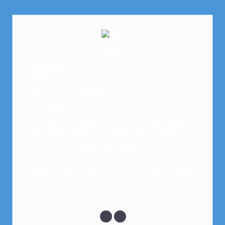
芽衣
はじめまして。
元金欠保育士の副業まとめを運営しております。芽
衣です。
趣味は女子会と映画鑑賞です。
以前は保育士でした。
全くの素人から副業を始めた私でも、現在は副業1
本での生活で好きなことに時間を使っています！
このサイトでは副業に関する情報をお伝えしていき
ます！
LINEにて質問にお答えできるので、お気軽にご連絡
ください。
↓こちらからメッセージどうぞ↓