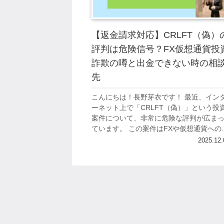
【返金請求対応】CRLFT（偽）
評判は危険信号？FX仮想通貨投
詐欺の噂と出金できない時の相
先
こんにちは！長野芽衣です！ 最近、イン
ーネット上で「CRLFT（偽）」という投
案件について、非常に危険な評判が広ま
ています。 この案件はFXや仮想通貨への
資を謳っているようですが、実際には多
2025.12.
の利用者から「出金できない」「騙され...