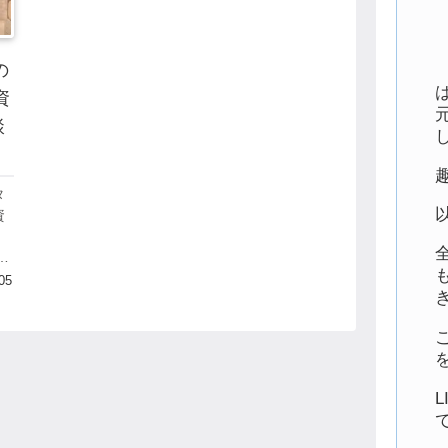
の
資
談
タ
資
っ
投
く
05