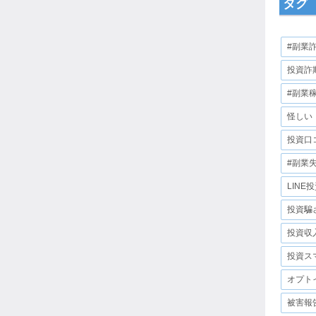
タグ
#副業
投資詐
#副業
怪しい
投資口
#副業
LINE
投資騙
投資収
投資ス
オプト
被害報