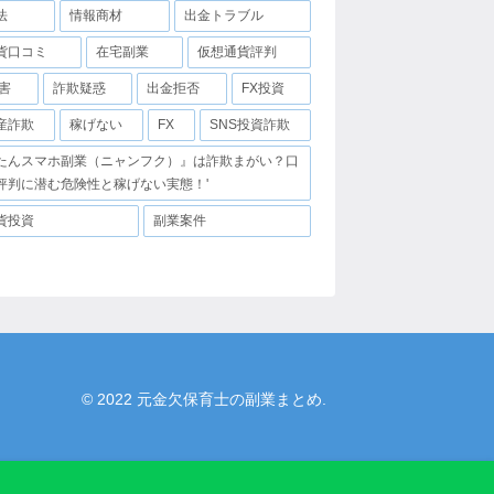
法
情報商材
出金トラブル
貨口コミ
在宅副業
仮想通貨評判
害
詐欺疑惑
出金拒否
FX投資
産詐欺
稼げない
FX
SNS投資詐欺
たんスマホ副業（ニャンフク）』は詐欺まがい？口
評判に潜む危険性と稼げない実態！'
貨投資
副業案件
© 2022 元金欠保育士の副業まとめ.