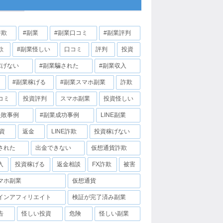
詐欺
#副業
#副業口コミ
#副業評判
欺
#副業怪しい
口コミ
評判
投資
稼げない
#副業騙された
#副業収入
#副業稼げる
#副業スマホ副業
詐欺
コミ
投資評判
スマホ副業
投資怪しい
失敗事例
#副業成功事例
LINE副業
投資
返金
LINE詐欺
投資稼げない
された
出金できない
仮想通貨詐欺
入
投資稼げる
返金相談
FX詐欺
被害
マホ副業
仮想通貨
インアフィリエイト
検証が完了済み副業
告
怪しい投資
危険
怪しい副業