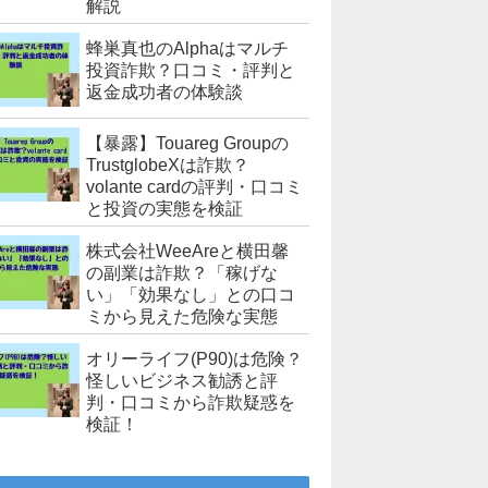
解説
蜂巣真也のAlphaはマルチ
投資詐欺？口コミ・評判と
返金成功者の体験談
【暴露】Touareg Groupの
TrustglobeXは詐欺？
volante cardの評判・口コミ
と投資の実態を検証
株式会社WeeAreと横田馨
の副業は詐欺？「稼げな
い」「効果なし」との口コ
ミから見えた危険な実態
オリーライフ(P90)は危険？
怪しいビジネス勧誘と評
判・口コミから詐欺疑惑を
検証！