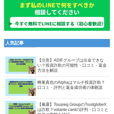
人気記事
【注意】ADIFグループは出金できな
い？投資詐欺の可能性・口コミ・返金
方法を解説
蜂巣真也のAlphaはマルチ投資詐欺？
口コミ・評判と返金成功者の体験談
【暴露】Touareg GroupのTrustglobeX
は詐欺？volante cardの評判・口コミと