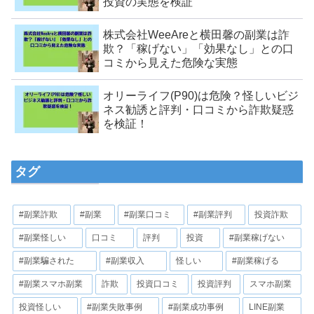
投資の実態を検証
株式会社WeeAreと横田馨の副業は詐
欺？「稼げない」「効果なし」との口
コミから見えた危険な実態
オリーライフ(P90)は危険？怪しいビジ
ネス勧誘と評判・口コミから詐欺疑惑
を検証！
タグ
#副業詐欺
#副業
#副業口コミ
#副業評判
投資詐欺
#副業怪しい
口コミ
評判
投資
#副業稼げない
#副業騙された
#副業収入
怪しい
#副業稼げる
#副業スマホ副業
詐欺
投資口コミ
投資評判
スマホ副業
投資怪しい
#副業失敗事例
#副業成功事例
LINE副業