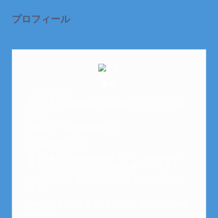
プロフィール
芽衣
はじめまして。
元金欠保育士の副業まとめを運営しております。芽
衣です。
趣味は女子会と映画鑑賞です。
以前は保育士でした。
全くの素人から副業を始めた私でも、現在は副業1
本での生活で好きなことに時間を使っています！
このサイトでは副業に関する情報をお伝えしていき
ます！
LINEにて質問にお答えできるので、お気軽にご連絡
ください。