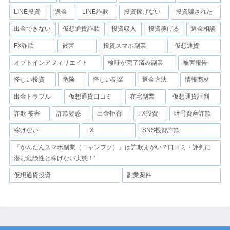
LINE投資
返金
LINE詐欺
投資稼げない
投資騙された
出金できない
仮想通貨詐欺
投資収入
投資稼げる
返金相談
FX詐欺
被害
投資スマホ副業
仮想通貨
オプトインアフィリエイト
検証が完了済み副業
被害報告
怪しい投資
危険
怪しい副業
返金方法
情報商材
出金トラブル
仮想通貨口コミ
在宅副業
仮想通貨評判
詐欺 被害
詐欺疑惑
出金拒否
FX投資
暗号資産詐欺
稼げない
FX
SNS投資詐欺
『かんたんスマホ副業（ニャンフク）』は詐欺まがい？口コミ・評判に
潜む危険性と稼げない実態！'
仮想通貨投資
副業案件