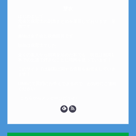
芽衣
はじめまして。
元金欠保育士の副業まとめを運営しております。芽
衣です。
趣味は女子会と映画鑑賞です。
以前は保育士でした。
全くの素人から副業を始めた私でも、現在は副業1
本での生活で好きなことに時間を使っています！
このサイトでは副業に関する情報をお伝えしていき
ます！
LINEにて質問にお答えできるので、お気軽にご連絡
ください。
↓こちらからメッセージどうぞ↓