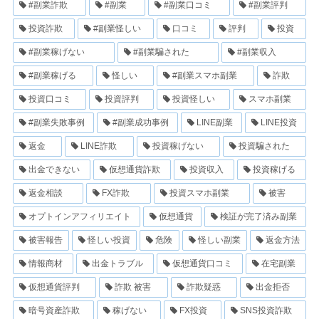
#副業詐欺
#副業
#副業口コミ
#副業評判
投資詐欺
#副業怪しい
口コミ
評判
投資
#副業稼げない
#副業騙された
#副業収入
#副業稼げる
怪しい
#副業スマホ副業
詐欺
投資口コミ
投資評判
投資怪しい
スマホ副業
#副業失敗事例
#副業成功事例
LINE副業
LINE投資
返金
LINE詐欺
投資稼げない
投資騙された
出金できない
仮想通貨詐欺
投資収入
投資稼げる
返金相談
FX詐欺
投資スマホ副業
被害
オプトインアフィリエイト
仮想通貨
検証が完了済み副業
被害報告
怪しい投資
危険
怪しい副業
返金方法
情報商材
出金トラブル
仮想通貨口コミ
在宅副業
仮想通貨評判
詐欺 被害
詐欺疑惑
出金拒否
暗号資産詐欺
稼げない
FX投資
SNS投資詐欺