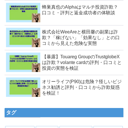
蜂巣真也のAlphaはマルチ投資詐欺？
口コミ・評判と返金成功者の体験談
株式会社WeeAreと横田馨の副業は詐
欺？「稼げない」「効果なし」との口
コミから見えた危険な実態
【暴露】Touareg GroupのTrustglobeX
は詐欺？volante cardの評判・口コミと
投資の実態を検証
オリーライフ(P90)は危険？怪しいビジ
ネス勧誘と評判・口コミから詐欺疑惑
を検証！
タグ