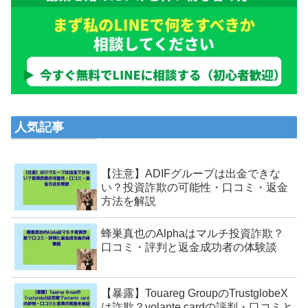
人気記事
【注意】ADIFグループは出金できな
い？投資詐欺の可能性・口コミ・返金
方法を解説
蜂巣真也のAlphaはマルチ投資詐欺？
口コミ・評判と返金成功者の体験談
【暴露】Touareg GroupのTrustglobeX
は詐欺？volante cardの評判・口コミと