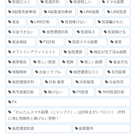
投資口コミ
投資評判
投資怪しい
スマホ副業
#副業失敗事例
#副業成功事例
LINE副業
LINE投資
返金
LINE詐欺
投資稼げない
投資騙された
出金できない
仮想通貨詐欺
投資収入
投資稼げる
返金相談
FX詐欺
投資スマホ副業
被害
オプトインアフィリエイト
仮想通貨
検証が完了済み副業
被害報告
怪しい投資
危険
怪しい副業
返金方法
情報商材
出金トラブル
仮想通貨口コミ
在宅副業
仮想通貨評判
詐欺 被害
詐欺疑惑
出金拒否
暗号資産詐欺
稼げない
FX投資
SNS投資詐欺
FX
『かんたんスマホ副業（ニャンフク）』は詐欺まがい？口コミ・評判
に潜む危険性と稼げない実態！'
仮想通貨投資
副業案件