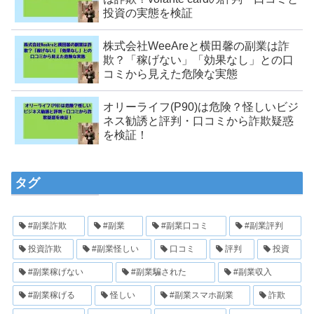
投資の実態を検証
株式会社WeeAreと横田馨の副業は詐
欺？「稼げない」「効果なし」との口
コミから見えた危険な実態
オリーライフ(P90)は危険？怪しいビジ
ネス勧誘と評判・口コミから詐欺疑惑
を検証！
タグ
#副業詐欺
#副業
#副業口コミ
#副業評判
投資詐欺
#副業怪しい
口コミ
評判
投資
#副業稼げない
#副業騙された
#副業収入
#副業稼げる
怪しい
#副業スマホ副業
詐欺