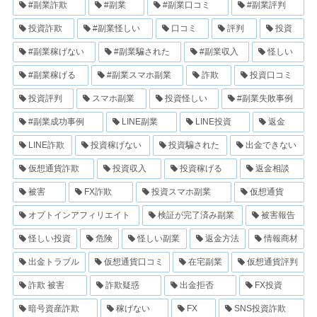
#副業詐欺
#副業
#副業口コミ
#副業評判
投資詐欺
#副業怪しい
口コミ
評判
投資
#副業稼げない
#副業騙された
#副業収入
怪しい
#副業稼げる
#副業スマホ副業
詐欺
投資口コミ
投資評判
スマホ副業
投資怪しい
#副業失敗事例
#副業成功事例
LINE副業
LINE投資
返金
LINE詐欺
投資稼げない
投資騙された
出金できない
仮想通貨詐欺
投資収入
投資稼げる
返金相談
被害
FX詐欺
投資スマホ副業
仮想通貨
オプトインアフィリエイト
検証が完了済み副業
被害報告
怪しい投資
危険
怪しい副業
返金方法
情報商材
出金トラブル
仮想通貨口コミ
在宅副業
仮想通貨評判
詐欺 被害
詐欺疑惑
出金拒否
FX投資
暗号資産詐欺
稼げない
FX
SNS投資詐欺