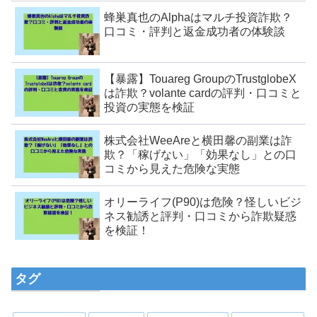
蜂巣真也のAlphaはマルチ投資詐欺？
口コミ・評判と返金成功者の体験談
【暴露】Touareg GroupのTrustglobeX
は詐欺？volante cardの評判・口コミと
投資の実態を検証
株式会社WeeAreと横田馨の副業は詐
欺？「稼げない」「効果なし」との口
コミから見えた危険な実態
オリーライフ(P90)は危険？怪しいビジ
ネス勧誘と評判・口コミから詐欺疑惑
を検証！
タグ