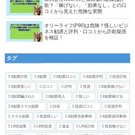
欺？「稼げない」「効果なし」との口
コミから見えた危険な実態
オリーライフ(P90)は危険？怪しいビジ
ネス勧誘と評判・口コミから詐欺疑惑
を検証！
タグ
#副業詐欺
#副業
#副業口コミ
#副業評判
投資詐欺
#副業怪しい
口コミ
評判
投資
#副業稼げない
#副業騙された
#副業収入
怪しい
#副業稼げる
#副業スマホ副業
詐欺
投資口コミ
投資評判
スマホ副業
投資怪しい
#副業失敗事例
#副業成功事例
LINE副業
LINE投資
返金
LINE詐欺
投資稼げない