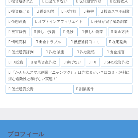
投資騙された
出金できない
仮想通貨詐欺
投資収入
投資稼げる
返金相談
FX詐欺
被害
投資スマホ副業
仮想通貨
オプトインアフィリエイト
検証が完了済み副業
被害報告
怪しい投資
危険
怪しい副業
返金方法
情報商材
出金トラブル
仮想通貨口コミ
在宅副業
仮想通貨評判
詐欺 被害
詐欺疑惑
出金拒否
FX投資
暗号資産詐欺
稼げない
FX
SNS投資詐欺
『かんたんスマホ副業（ニャンフク）』は詐欺まがい？口コミ・評判に
潜む危険性と稼げない実態！'
仮想通貨投資
副業案件
プロフィール