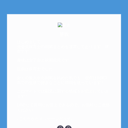
芽衣
はじめまして。
元金欠保育士の副業まとめを運営しております。芽
衣です。
趣味は女子会と映画鑑賞です。
以前は保育士でした。
全くの素人から副業を始めた私でも、現在は副業1
本での生活で好きなことに時間を使っています！
このサイトでは副業に関する情報をお伝えしていき
ます！
LINEにて質問にお答えできるので、お気軽にご連絡
ください。
↓こちらからメッセージどうぞ↓