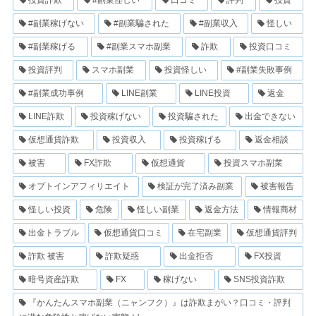
投資詐欺
#副業怪しい
口コミ
評判
投資
#副業稼げない
#副業騙された
#副業収入
怪しい
#副業稼げる
#副業スマホ副業
詐欺
投資口コミ
投資評判
スマホ副業
投資怪しい
#副業失敗事例
#副業成功事例
LINE副業
LINE投資
返金
LINE詐欺
投資稼げない
投資騙された
出金できない
仮想通貨詐欺
投資収入
投資稼げる
返金相談
被害
FX詐欺
仮想通貨
投資スマホ副業
オプトインアフィリエイト
検証が完了済み副業
被害報告
怪しい投資
危険
怪しい副業
返金方法
情報商材
出金トラブル
仮想通貨口コミ
在宅副業
仮想通貨評判
詐欺 被害
詐欺疑惑
出金拒否
FX投資
暗号資産詐欺
FX
稼げない
SNS投資詐欺
『かんたんスマホ副業（ニャンフク）』は詐欺まがい？口コミ・評判