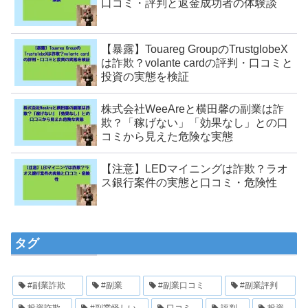
口コミ・評判と返金成功者の体験談
【暴露】Touareg GroupのTrustglobeX
は詐欺？volante cardの評判・口コミと
投資の実態を検証
株式会社WeeAreと横田馨の副業は詐
欺？「稼げない」「効果なし」との口
コミから見えた危険な実態
【注意】LEDマイニングは詐欺？ラオ
ス銀行案件の実態と口コミ・危険性
タグ
#副業詐欺
#副業
#副業口コミ
#副業評判