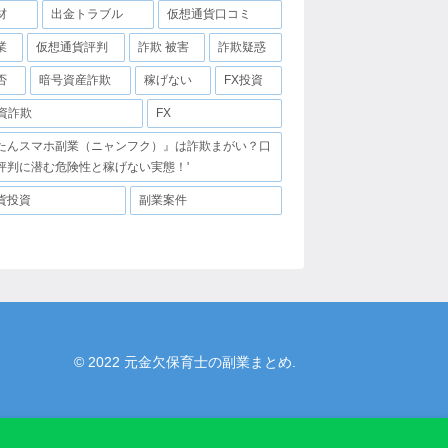
材
出金トラブル
仮想通貨口コミ
業
仮想通貨評判
詐欺 被害
詐欺疑惑
否
暗号資産詐欺
稼げない
FX投資
投資詐欺
FX
たんスマホ副業（ニャンフク）』は詐欺まがい？口
評判に潜む危険性と稼げない実態！'
貨投資
副業案件
© 2022 元金欠保育士の副業まとめ.