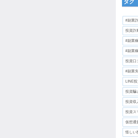
タグ
#副業
投資詐
#副業
#副業
投資口
#副業
LINE
投資騙
投資収
投資ス
仮想通
怪しい