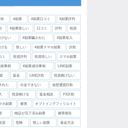
詐欺
#副業
#副業口コミ
#副業評判
欺
#副業怪しい
口コミ
評判
投資
稼げない
#副業騙された
#副業収入
稼げる
怪しい
#副業スマホ副業
詐欺
コミ
投資評判
投資怪しい
スマホ副業
失敗事例
#副業成功事例
LINE副業
投資
返金
LINE詐欺
投資稼げない
された
出金できない
仮想通貨詐欺
入
投資稼げる
返金相談
FX詐欺
マホ副業
被害
オプトインアフィリエイト
貨
検証が完了済み副業
被害報告
投資
危険
怪しい副業
返金方法