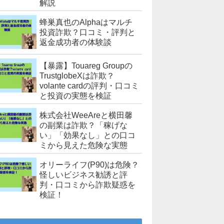
解説
蜂巣真也のAlphaはマルチ
投資詐欺？口コミ・評判と
返金成功者の体験談
【暴露】Touareg Groupの
TrustglobeXは詐欺？
volante cardの評判・口コミ
と投資の実態を検証
株式会社WeeAreと横田馨
の副業は詐欺？「稼げな
い」「効果なし」との口コ
ミから見えた危険な実態
オリーライフ(P90)は危険？
怪しいビジネス勧誘と評
判・口コミから詐欺疑惑を
検証！