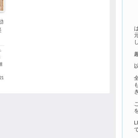
勧
経
チ
が
連
口
て
21