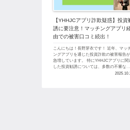
【YHHJCアプリ詐欺疑惑】投資
誘に要注意！マッチングアプリ
由での被害口コミ続出！
こんにちは！長野芽衣です！ 近年、マッ
ングアプリを通じた投資詐欺の被害報告
急増しています。 特にYHHJCアプリに関
した投資勧誘については、多数の不審な
コミや被害報告が寄せられており、極め
2025.10.
危険な状況となっています。 マッチン...