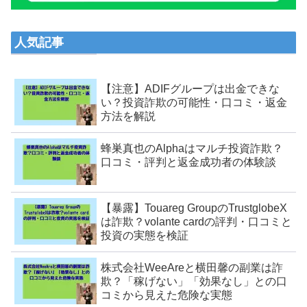
人気記事
【注意】ADIFグループは出金できな
い？投資詐欺の可能性・口コミ・返金
方法を解説
蜂巣真也のAlphaはマルチ投資詐欺？
口コミ・評判と返金成功者の体験談
【暴露】Touareg GroupのTrustglobeX
は詐欺？volante cardの評判・口コミと
投資の実態を検証
株式会社WeeAreと横田馨の副業は詐
欺？「稼げない」「効果なし」との口
コミから見えた危険な実態