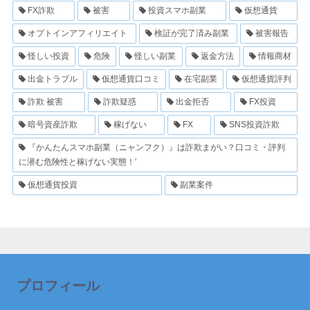
FX詐欺
被害
投資スマホ副業
仮想通貨
オプトインアフィリエイト
検証が完了済み副業
被害報告
怪しい投資
危険
怪しい副業
返金方法
情報商材
出金トラブル
仮想通貨口コミ
在宅副業
仮想通貨評判
詐欺 被害
詐欺疑惑
出金拒否
FX投資
暗号資産詐欺
稼げない
FX
SNS投資詐欺
『かんたんスマホ副業（ニャンフク）』は詐欺まがい？口コミ・評判
に潜む危険性と稼げない実態！'
仮想通貨投資
副業案件
プロフィール