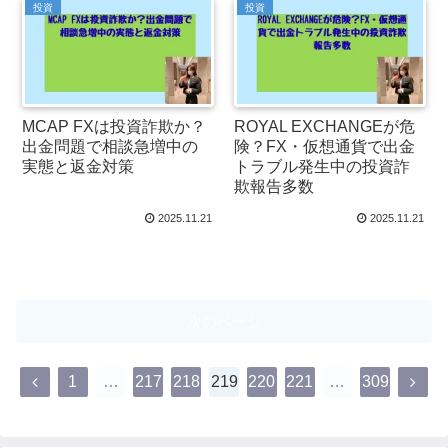
投資
投資
MCAP FXは投資詐欺か？
ROYAL EXCHANGEが危
出金問題で相談急増中の
険？FX・仮想通貨で出金
実態と返金対策
トラブル発生中の投資詐
欺報告多数
2025.11.21
2025.11.21
次のページ
1
…
217
218
219
220
221
…
309