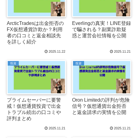
ArcticTradesは出金拒否の
Everlingの真実！LINE登録
FX仮想通貨詐欺か？利用
で騙される？副業詐欺疑
者の口コミと返金相談先
惑と運営会社情報を公開
を詳しく紹介
2025.11.22
2025.11.21
投資
投資
プライムセーバーに要警
Oron Limitedの評判が危険
戒！仮想通貨投資で出金
信号？仮想通貨出金拒否
トラブル続出の口コミや
と返金請求の実情を公開
評判まとめ
2025.11.21
2025.11.21