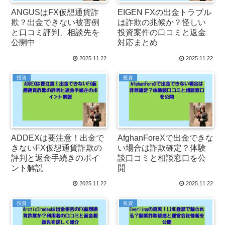
ANGUSはFX仮想通貨詐
EIGEN FXの出金トラブル
欺？出金できない被害例
は詐欺の兆候か？怪しい
と口コミ評判、相談先を
投資案件の口コミと返金
公開中
対応まとめ
2025.11.22
2025.11.22
投資
投資
ADDEXは要注意！出金で
AfghanForeXで出金できな
きないFX仮想通貨詐欺の
い場合は詐欺確定？体験
評判と返金手続きのポイ
談口コミと相談窓口を公
ント解説
開
2025.11.22
2025.11.22
投資
投資