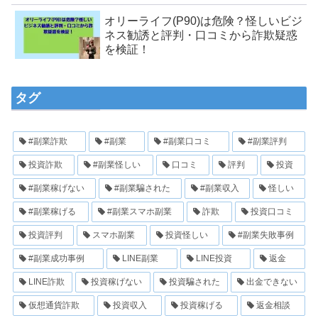
オリーライフ(P90)は危険？怪しいビジ
ネス勧誘と評判・口コミから詐欺疑惑
を検証！
タグ
#副業詐欺
#副業
#副業口コミ
#副業評判
投資詐欺
#副業怪しい
口コミ
評判
投資
#副業稼げない
#副業騙された
#副業収入
怪しい
#副業稼げる
#副業スマホ副業
詐欺
投資口コミ
投資評判
スマホ副業
投資怪しい
#副業失敗事例
#副業成功事例
LINE副業
LINE投資
返金
LINE詐欺
投資稼げない
投資騙された
出金できない
仮想通貨詐欺
投資収入
投資稼げる
返金相談