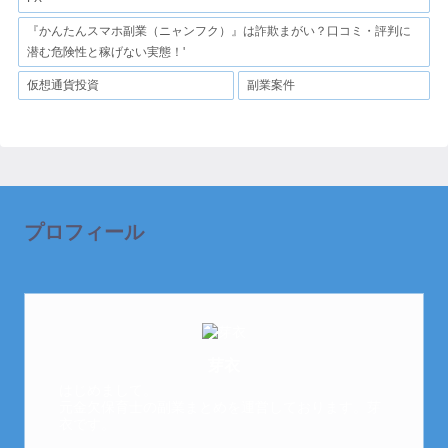
『かんたんスマホ副業（ニャンフク）』は詐欺まがい？口コミ・評判に
潜む危険性と稼げない実態！'
仮想通貨投資
副業案件
プロフィール
芽衣
はじめまして。
元金欠保育士の副業まとめを運営しております。芽
衣です。