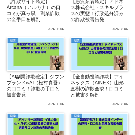
【詐欺サイト確定】
【悪質業者確定】アドネ
Arcana（アルカナ）の口
ス株式会社・スキルプラ
コミが真っ黒！副業詐欺
スの実態！行政処分済み
の全手口を解剖
の詐欺被害告発
2026.08.06
2026.08.06
副業
副業
【AI副業詐欺確定】ジブン
【全自動投資詐欺】アイ
ブランド∞AI（松村真吾）
ネックス（AINEX）山形
の口コミ！詐欺の手口と
直樹の詐欺全貌！口コミ
被害告発
と被害を解剖
2026.08.06
2026.08.06
副業
副業