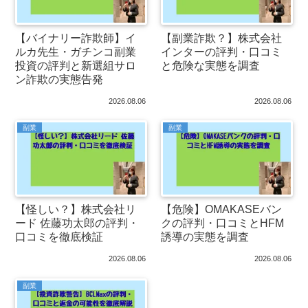
【バイナリー詐欺師】イ
【副業詐欺？】株式会社
ルカ先生・ガチンコ副業
インターの評判・口コミ
投資の評判と新選組サロ
と危険な実態を調査
ン詐欺の実態告発
2026.08.06
2026.08.06
副業
副業
【怪しい？】株式会社リ
【危険】OMAKASEバン
ード 佐藤功太郎の評判・
クの評判・口コミとHFM
口コミを徹底検証
誘導の実態を調査
2026.08.06
2026.08.06
副業