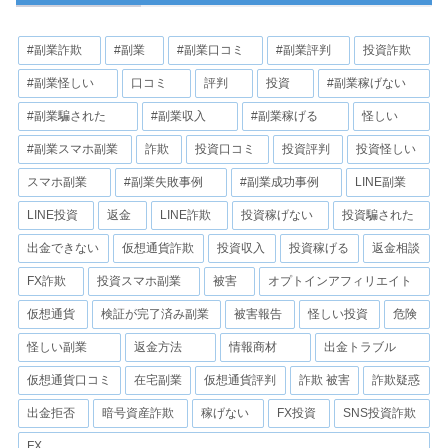
#副業詐欺
#副業
#副業口コミ
#副業評判
投資詐欺
#副業怪しい
口コミ
評判
投資
#副業稼げない
#副業騙された
#副業収入
#副業稼げる
怪しい
#副業スマホ副業
詐欺
投資口コミ
投資評判
投資怪しい
スマホ副業
#副業失敗事例
#副業成功事例
LINE副業
LINE投資
返金
LINE詐欺
投資稼げない
投資騙された
出金できない
仮想通貨詐欺
投資収入
投資稼げる
返金相談
FX詐欺
投資スマホ副業
被害
オプトインアフィリエイト
仮想通貨
検証が完了済み副業
被害報告
怪しい投資
危険
怪しい副業
返金方法
情報商材
出金トラブル
仮想通貨口コミ
在宅副業
仮想通貨評判
詐欺 被害
詐欺疑惑
出金拒否
暗号資産詐欺
稼げない
FX投資
SNS投資詐欺
FX