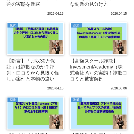
割の実態を暴露
な副業の見分け方
2026.04.15
2026.04.15
投資
副業
【断言】「月収30万保
【高額スクール詐欺】
証」は詐欺なのか？評
InvestmentAcademy（株
判・口コミから見抜く怪
式会社IA）の実態！詐欺口
しい案件と本物の違い
コミと被害解剖
2026.04.15
2026.08.06
副業
副業