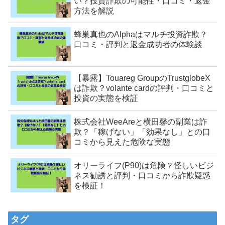
い？投資詐欺の可能性・口コミ・返金
方法を解説
蜂巣真也のAlphaはマルチ投資詐欺？
口コミ・評判と返金成功者の体験談
【暴露】Touareg GroupのTrustglobeX
は詐欺？volante cardの評判・口コミと
投資の実態を検証
株式会社WeeAreと横田馨の副業は詐
欺？「稼げない」「効果なし」との口
コミから見えた危険な実態
オリーライフ(P90)は危険？怪しいビジ
ネス勧誘と評判・口コミから詐欺疑惑
を検証！
タグ