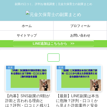
副業の口コミ、評判を徹底調査｜元金欠保育士の副業まとめ
ホーム
プロフィール
サイトマップ
お問い合わせ
LINE追加はこちらから >>
投資
投資
【内幕】SNS副業の9割が
【最新】LINE副業は本当
詐欺と言われる理由と
に危険？評判・口コミか
は？評判・口コミと残り1
ら見えた詐欺案件と安全