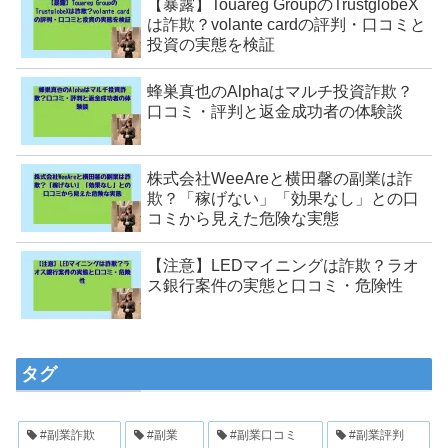
【暴露】Touareg GroupのTrustglobeX
は詐欺？volante cardの評判・口コミと
投資の実態を検証
蜂巣真也のAlphaはマルチ投資詐欺？
口コミ・評判と返金成功者の体験談
株式会社WeeAreと横田馨の副業は詐
欺？「稼げない」「効果なし」との口
コミから見えた危険な実態
【注意】LEDマイニングは詐欺？ラオ
ス銀行案件の実態と口コミ・危険性
タグ
#副業詐欺
#副業
#副業口コミ
#副業評判