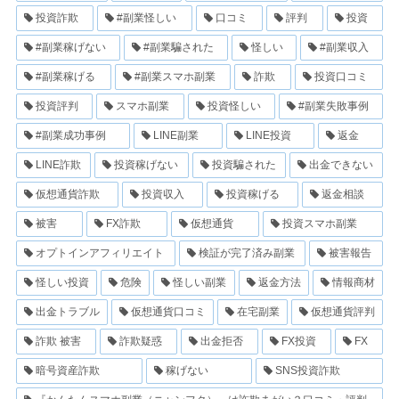
投資詐欺
#副業怪しい
口コミ
評判
投資
#副業稼げない
#副業騙された
怪しい
#副業収入
#副業稼げる
#副業スマホ副業
詐欺
投資口コミ
投資評判
スマホ副業
投資怪しい
#副業失敗事例
#副業成功事例
LINE副業
LINE投資
返金
LINE詐欺
投資稼げない
投資騙された
出金できない
仮想通貨詐欺
投資収入
投資稼げる
返金相談
被害
FX詐欺
仮想通貨
投資スマホ副業
オプトインアフィリエイト
検証が完了済み副業
被害報告
怪しい投資
危険
怪しい副業
返金方法
情報商材
出金トラブル
仮想通貨口コミ
在宅副業
仮想通貨評判
詐欺 被害
詐欺疑惑
出金拒否
FX投資
FX
暗号資産詐欺
稼げない
SNS投資詐欺