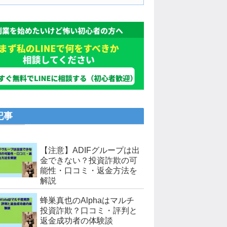
記事
【注意】ADIFグループは出
金できない？投資詐欺の可
能性・口コミ・返金方法を
解説
蜂巣真也のAlphaはマルチ
投資詐欺？口コミ・評判と
返金成功者の体験談