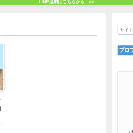
LINE追加はこちらから >>
プロ
オ
口
が