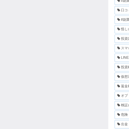
#副
口コ
#副
怪し
投資
スマ
LIN
投資
仮想
返金
オプ
検証
危険
出金