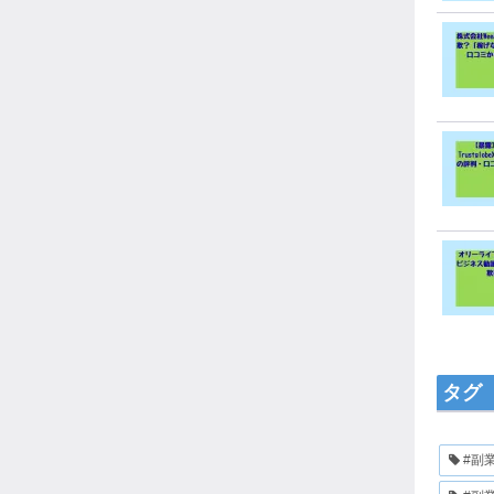
タグ
#副