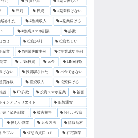
業評判
投資詐欺
#副業怪しい
ミ
評判
投資
#副業稼げない
業騙された
#副業収入
#副業稼げる
い
#副業スマホ副業
詐欺
口コミ
投資評判
投資怪しい
ホ副業
#副業失敗事例
#副業成功事例
E副業
LINE投資
返金
LINE詐欺
稼げない
投資騙された
出金できない
通貨詐欺
投資収入
投資稼げる
相談
FX詐欺
投資スマホ副業
被害
トインアフィリエイト
仮想通貨
が完了済み副業
被害報告
怪しい投資
怪しい副業
返金方法
情報商材
トラブル
仮想通貨口コミ
在宅副業