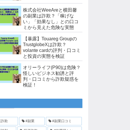
株式会社WeeAreと横田馨
の副業は詐欺？「稼げな
い」「効果なし」との口コ
ミから見えた危険な実態
【暴露】Touareg Groupの
TrustglobeXは詐欺？
volante cardの評判・口コミ
と投資の実態を検証
オリーライフ(P90)は危険？
怪しいビジネス勧誘と評
判・口コミから詐欺疑惑を
検証！
業詐欺
#副業
#副業口コミ