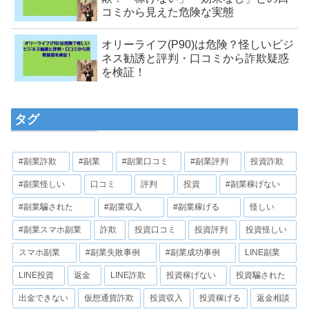
コミから見えた危険な実態
オリーライフ(P90)は危険？怪しいビジ
ネス勧誘と評判・口コミから詐欺疑惑
を検証！
タグ
#副業詐欺
#副業
#副業口コミ
#副業評判
投資詐欺
#副業怪しい
口コミ
評判
投資
#副業稼げない
#副業騙された
#副業収入
#副業稼げる
怪しい
#副業スマホ副業
詐欺
投資口コミ
投資評判
投資怪しい
スマホ副業
#副業失敗事例
#副業成功事例
LINE副業
LINE投資
返金
LINE詐欺
投資稼げない
投資騙された
出金できない
仮想通貨詐欺
投資収入
投資稼げる
返金相談