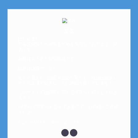
芽衣
はじめまして。
元金欠保育士の副業まとめを運営しております。芽
衣です。
趣味は女子会と映画鑑賞です。
以前は保育士でした。
全くの素人から副業を始めた私でも、現在は副業1
本での生活で好きなことに時間を使っています！
このサイトでは副業に関する情報をお伝えしていき
ます！
LINEにて質問にお答えできるので、お気軽にご連絡
ください。
↓こちらからメッセージどうぞ↓