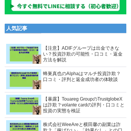
人気記事
【注意】ADIFグループは出金できな
い？投資詐欺の可能性・口コミ・返金
方法を解説
蜂巣真也のAlphaはマルチ投資詐欺？
口コミ・評判と返金成功者の体験談
【暴露】Touareg GroupのTrustglobeX
は詐欺？volante cardの評判・口コミと
投資の実態を検証
株式会社WeeAreと横田馨の副業は詐
欺？「稼げない」「効果なし」との口