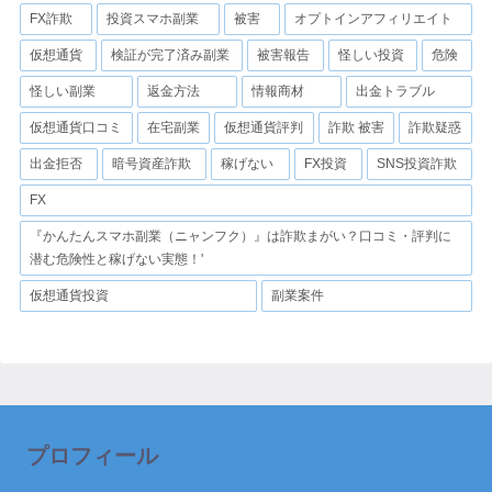
FX詐欺
投資スマホ副業
被害
オプトインアフィリエイト
仮想通貨
検証が完了済み副業
被害報告
怪しい投資
危険
怪しい副業
返金方法
情報商材
出金トラブル
仮想通貨口コミ
在宅副業
仮想通貨評判
詐欺 被害
詐欺疑惑
出金拒否
暗号資産詐欺
稼げない
FX投資
SNS投資詐欺
FX
『かんたんスマホ副業（ニャンフク）』は詐欺まがい？口コミ・評判に
潜む危険性と稼げない実態！'
仮想通貨投資
副業案件
プロフィール