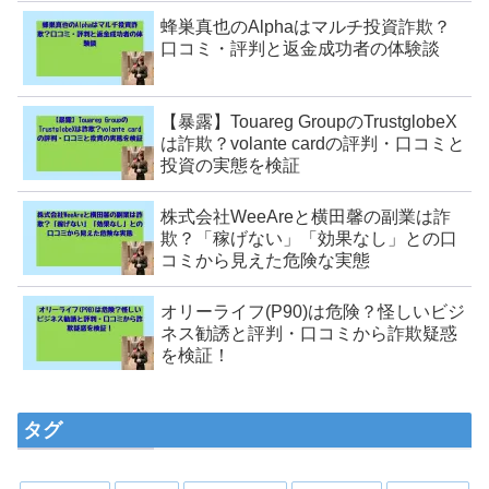
蜂巣真也のAlphaはマルチ投資詐欺？
口コミ・評判と返金成功者の体験談
【暴露】Touareg GroupのTrustglobeX
は詐欺？volante cardの評判・口コミと
投資の実態を検証
株式会社WeeAreと横田馨の副業は詐
欺？「稼げない」「効果なし」との口
コミから見えた危険な実態
オリーライフ(P90)は危険？怪しいビジ
ネス勧誘と評判・口コミから詐欺疑惑
を検証！
タグ