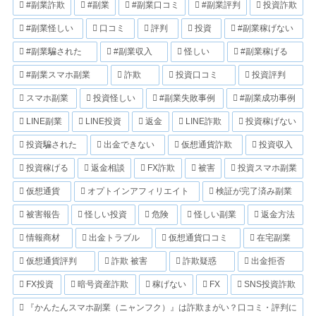
#副業詐欺
#副業
#副業口コミ
#副業評判
投資詐欺
#副業怪しい
口コミ
評判
投資
#副業稼げない
#副業騙された
#副業収入
怪しい
#副業稼げる
#副業スマホ副業
詐欺
投資口コミ
投資評判
スマホ副業
投資怪しい
#副業失敗事例
#副業成功事例
LINE副業
LINE投資
返金
LINE詐欺
投資稼げない
投資騙された
出金できない
仮想通貨詐欺
投資収入
投資稼げる
返金相談
FX詐欺
被害
投資スマホ副業
仮想通貨
オプトインアフィリエイト
検証が完了済み副業
被害報告
怪しい投資
危険
怪しい副業
返金方法
情報商材
出金トラブル
仮想通貨口コミ
在宅副業
仮想通貨評判
詐欺 被害
詐欺疑惑
出金拒否
FX投資
暗号資産詐欺
稼げない
FX
SNS投資詐欺
『かんたんスマホ副業（ニャンフク）』は詐欺まがい？口コミ・評判に