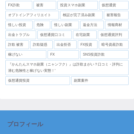
FX詐欺
被害
投資スマホ副業
仮想通貨
オプトインアフィリエイト
検証が完了済み副業
被害報告
怪しい投資
危険
怪しい副業
返金方法
情報商材
出金トラブル
仮想通貨口コミ
在宅副業
仮想通貨評判
詐欺 被害
詐欺疑惑
出金拒否
FX投資
暗号資産詐欺
稼げない
FX
SNS投資詐欺
『かんたんスマホ副業（ニャンフク）』は詐欺まがい？口コミ・評判に
潜む危険性と稼げない実態！'
仮想通貨投資
副業案件
プロフィール