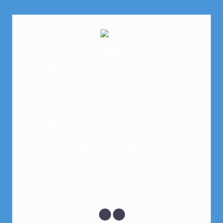
芽衣
はじめまして。
元金欠保育士の副業まとめを運営しております。芽
衣です。
趣味は女子会と映画鑑賞です。
以前は保育士でした。
全くの素人から副業を始めた私でも、現在は副業1
本での生活で好きなことに時間を使っています！
このサイトでは副業に関する情報をお伝えしていき
ます！
LINEにて質問にお答えできるので、お気軽にご連絡
ください。
↓こちらからメッセージどうぞ↓