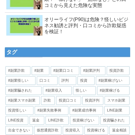
コミから見えた危険な実態
オリーライフ(P90)は危険？怪しいビジ
ネス勧誘と評判・口コミから詐欺疑惑
を検証！
タグ
#副業詐欺
#副業
#副業口コミ
#副業評判
投資詐欺
#副業怪しい
口コミ
評判
投資
#副業稼げない
#副業騙された
#副業収入
怪しい
#副業稼げる
#副業スマホ副業
詐欺
投資口コミ
投資評判
スマホ副業
投資怪しい
#副業失敗事例
#副業成功事例
LINE副業
LINE投資
返金
LINE詐欺
投資稼げない
投資騙された
出金できない
仮想通貨詐欺
投資収入
投資稼げる
返金相談