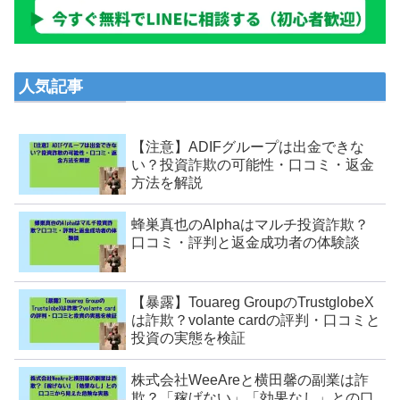
人気記事
【注意】ADIFグループは出金できな
い？投資詐欺の可能性・口コミ・返金
方法を解説
蜂巣真也のAlphaはマルチ投資詐欺？
口コミ・評判と返金成功者の体験談
【暴露】Touareg GroupのTrustglobeX
は詐欺？volante cardの評判・口コミと
投資の実態を検証
株式会社WeeAreと横田馨の副業は詐
欺？「稼げない」「効果なし」との口