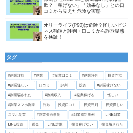
欺？「稼げない」「効果なし」との口
コミから見えた危険な実態
オリーライフ(P90)は危険？怪しいビジ
ネス勧誘と評判・口コミから詐欺疑惑
を検証！
タグ
#副業詐欺
#副業
#副業口コミ
#副業評判
投資詐欺
#副業怪しい
口コミ
評判
投資
#副業稼げない
#副業騙された
#副業収入
#副業稼げる
怪しい
#副業スマホ副業
詐欺
投資口コミ
投資評判
投資怪しい
スマホ副業
#副業失敗事例
#副業成功事例
LINE副業
LINE投資
返金
LINE詐欺
投資稼げない
投資騙された