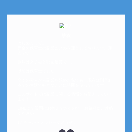
芽衣
はじめまして。
元金欠保育士の副業まとめを運営しております。芽
衣です。
趣味は女子会と映画鑑賞です。
以前は保育士でした。
全くの素人から副業を始めた私でも、現在は副業1
本での生活で好きなことに時間を使っています！
このサイトでは副業に関する情報をお伝えしていき
ます！
LINEにて質問にお答えできるので、お気軽にご連絡
ください。
↓こちらからメッセージどうぞ↓