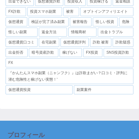
出金できない
仮想通貨詐欺
投資収入
投資稼げる
返金相談
FX詐欺
投資スマホ副業
被害
オプトインアフィリエイト
仮想通貨
検証が完了済み副業
被害報告
怪しい投資
危険
怪しい副業
返金方法
情報商材
出金トラブル
仮想通貨口コミ
在宅副業
仮想通貨評判
詐欺 被害
詐欺疑惑
出金拒否
暗号資産詐欺
稼げない
FX投資
SNS投資詐欺
FX
『かんたんスマホ副業（ニャンフク）』は詐欺まがい？口コミ・評判に
潜む危険性と稼げない実態！'
仮想通貨投資
副業案件
プロフィール