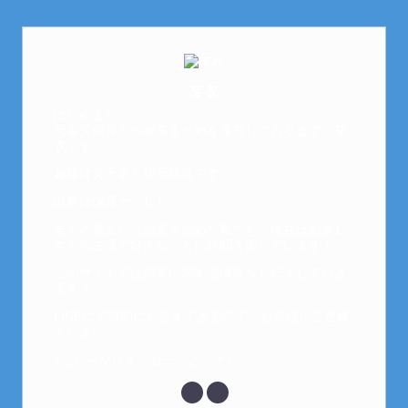
芽衣
はじめまして。
元金欠保育士の副業まとめを運営しております。芽
衣です。
趣味は女子会と映画鑑賞です。
以前は保育士でした。
全くの素人から副業を始めた私でも、現在は副業1
本での生活で好きなことに時間を使っています！
このサイトでは副業に関する情報をお伝えしていき
ます！
LINEにて質問にお答えできるので、お気軽にご連絡
ください。
↓こちらからメッセージどうぞ↓