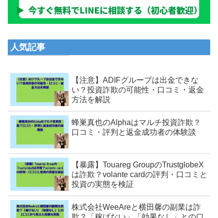
人気記事
【注意】ADIFグループは出金できな
い？投資詐欺の可能性・口コミ・返金
方法を解説
蜂巣真也のAlphaはマルチ投資詐欺？
口コミ・評判と返金成功者の体験談
【暴露】Touareg GroupのTrustglobeX
は詐欺？volante cardの評判・口コミと
投資の実態を検証
株式会社WeeAreと横田馨の副業は詐
欺？「稼げない」「効果なし」との口