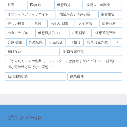
被害
FX詐欺
仮想通貨
投資スマホ副業
オプトインアフィリエイト
検証が完了済み副業
被害報告
怪しい投資
危険
怪しい副業
返金方法
情報商材
出金トラブル
仮想通貨口コミ
在宅副業
仮想通貨評判
詐欺 被害
詐欺疑惑
出金拒否
FX投資
暗号資産詐欺
FX
稼げない
SNS投資詐欺
『かんたんスマホ副業（ニャンフク）』は詐欺まがい？口コミ・評判に
潜む危険性と稼げない実態！'
仮想通貨投資
副業案件
プロフィール