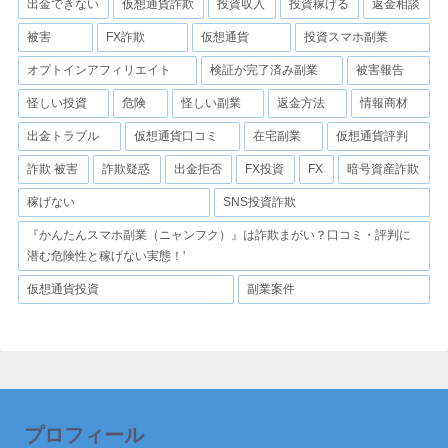
出金できない
仮想通貨詐欺
投資収入
投資稼げる
返金相談
被害
FX詐欺
仮想通貨
投資スマホ副業
オプトインアフィリエイト
検証が完了済み副業
被害報告
怪しい投資
危険
怪しい副業
返金方法
情報商材
出金トラブル
仮想通貨口コミ
在宅副業
仮想通貨評判
詐欺 被害
詐欺疑惑
出金拒否
FX投資
FX
暗号資産詐欺
稼げない
SNS投資詐欺
『かんたんスマホ副業（ニャンフク）』は詐欺まがい？口コミ・評判に
潜む危険性と稼げない実態！'
仮想通貨投資
副業案件
プロフィール