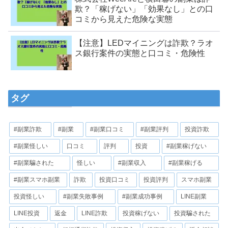
欺？「稼げない」「効果なし」との口
コミから見えた危険な実態
【注意】LEDマイニングは詐欺？ラオ
ス銀行案件の実態と口コミ・危険性
タグ
#副業詐欺
#副業
#副業口コミ
#副業評判
投資詐欺
#副業怪しい
口コミ
評判
投資
#副業稼げない
#副業騙された
怪しい
#副業収入
#副業稼げる
#副業スマホ副業
詐欺
投資口コミ
投資評判
スマホ副業
投資怪しい
#副業失敗事例
#副業成功事例
LINE副業
LINE投資
返金
LINE詐欺
投資稼げない
投資騙された