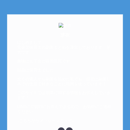
芽衣
はじめまして。
元金欠保育士の副業まとめを運営しております。芽
衣です。
趣味は女子会と映画鑑賞です。
以前は保育士でした。
全くの素人から副業を始めた私でも、現在は副業1
本での生活で好きなことに時間を使っています！
このサイトでは副業に関する情報をお伝えしていき
ます！
LINEにて質問にお答えできるので、お気軽にご連絡
ください。
↓こちらからメッセージどうぞ↓