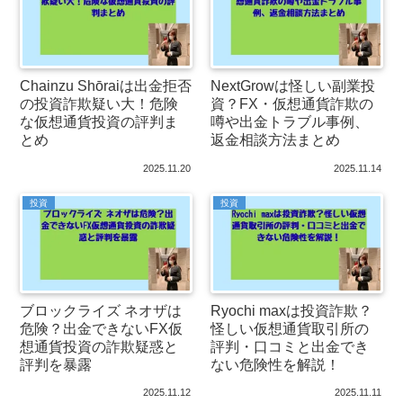
Chainzu Shōraiは出金拒否
NextGrowは怪しい副業投
の投資詐欺疑い大！危険
資？FX・仮想通貨詐欺の
な仮想通貨投資の評判ま
噂や出金トラブル事例、
とめ
返金相談方法まとめ
2025.11.20
2025.11.14
投資
投資
ブロックライズ ネオザは
Ryochi maxは投資詐欺？
危険？出金できないFX仮
怪しい仮想通貨取引所の
想通貨投資の詐欺疑惑と
評判・口コミと出金でき
評判を暴露
ない危険性を解説！
2025.11.12
2025.11.11