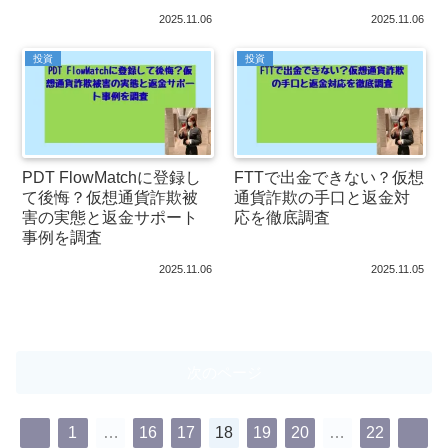
2025.11.06
2025.11.06
投資
投資
PDT FlowMatchに登録し
FTTで出金できない？仮想
て後悔？仮想通貨詐欺被
通貨詐欺の手口と返金対
害の実態と返金サポート
応を徹底調査
事例を調査
2025.11.06
2025.11.05
次のページ
1
…
16
17
18
19
20
…
22