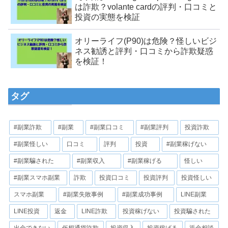
は詐欺？volante cardの評判・口コミと
投資の実態を検証
オリーライフ(P90)は危険？怪しいビジ
ネス勧誘と評判・口コミから詐欺疑惑
を検証！
タグ
#副業詐欺
#副業
#副業口コミ
#副業評判
投資詐欺
#副業怪しい
口コミ
評判
投資
#副業稼げない
#副業騙された
#副業収入
#副業稼げる
怪しい
#副業スマホ副業
詐欺
投資口コミ
投資評判
投資怪しい
スマホ副業
#副業失敗事例
#副業成功事例
LINE副業
LINE投資
返金
LINE詐欺
投資稼げない
投資騙された
出金できない
仮想通貨詐欺
投資収入
投資稼げる
返金相談