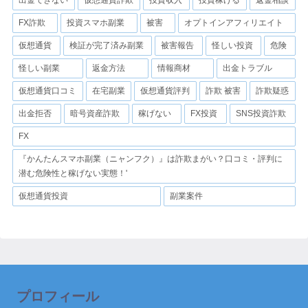
FX詐欺
投資スマホ副業
被害
オプトインアフィリエイト
仮想通貨
検証が完了済み副業
被害報告
怪しい投資
危険
怪しい副業
返金方法
情報商材
出金トラブル
仮想通貨口コミ
在宅副業
仮想通貨評判
詐欺 被害
詐欺疑惑
出金拒否
暗号資産詐欺
稼げない
FX投資
SNS投資詐欺
FX
『かんたんスマホ副業（ニャンフク）』は詐欺まがい？口コミ・評判に
潜む危険性と稼げない実態！'
仮想通貨投資
副業案件
プロフィール