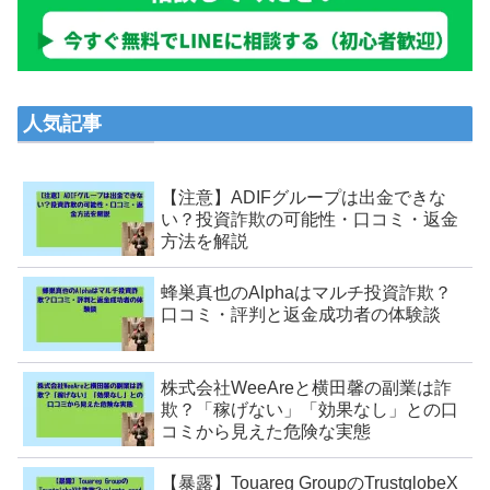
人気記事
【注意】ADIFグループは出金できな
い？投資詐欺の可能性・口コミ・返金
方法を解説
蜂巣真也のAlphaはマルチ投資詐欺？
口コミ・評判と返金成功者の体験談
株式会社WeeAreと横田馨の副業は詐
欺？「稼げない」「効果なし」との口
コミから見えた危険な実態
【暴露】Touareg GroupのTrustglobeX