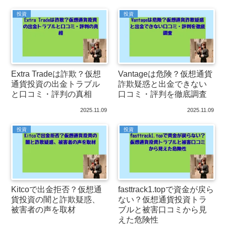
投資
投資
Extra Tradeは詐欺？仮想
Vantageは危険？仮想通貨
通貨投資の出金トラブル
詐欺疑惑と出金できない
と口コミ・評判の真相
口コミ・評判を徹底調査
2025.11.09
2025.11.09
投資
投資
Kitcoで出金拒否？仮想通
fasttrack1.topで資金が戻ら
貨投資の闇と詐欺疑惑、
ない？仮想通貨投資トラ
被害者の声を取材
ブルと被害口コミから見
えた危険性