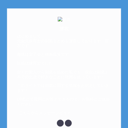
芽衣
はじめまして。
元金欠保育士の副業まとめを運営しております。芽
衣です。
趣味は女子会と映画鑑賞です。
以前は保育士でした。
全くの素人から副業を始めた私でも、現在は副業1
本での生活で好きなことに時間を使っています！
このサイトでは副業に関する情報をお伝えしていき
ます！
LINEにて質問にお答えできるので、お気軽にご連絡
ください。
↓こちらからメッセージどうぞ↓