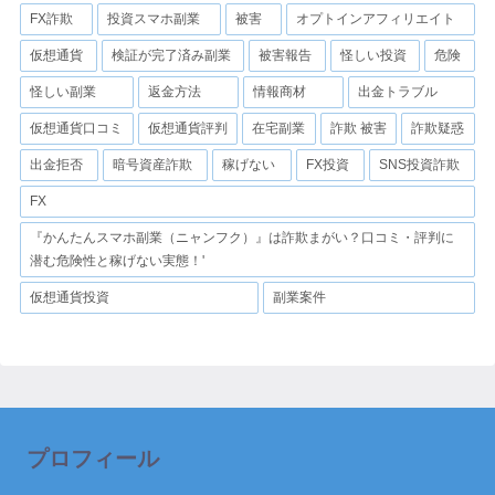
FX詐欺
投資スマホ副業
被害
オプトインアフィリエイト
仮想通貨
検証が完了済み副業
被害報告
怪しい投資
危険
怪しい副業
返金方法
情報商材
出金トラブル
仮想通貨口コミ
仮想通貨評判
在宅副業
詐欺 被害
詐欺疑惑
出金拒否
暗号資産詐欺
稼げない
FX投資
SNS投資詐欺
FX
『かんたんスマホ副業（ニャンフク）』は詐欺まがい？口コミ・評判に
潜む危険性と稼げない実態！'
仮想通貨投資
副業案件
プロフィール