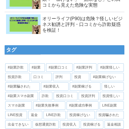
コミから見えた危険な実態
オリーライフ(P90)は危険？怪しいビジ
ネス勧誘と評判・口コミから詐欺疑惑
を検証！
タグ
#副業詐欺
#副業
#副業口コミ
#副業評判
#副業怪しい
投資詐欺
口コミ
評判
投資
#副業稼げない
#副業騙された
#副業収入
#副業稼げる
怪しい
#副業スマホ副業
詐欺
投資口コミ
投資評判
投資怪しい
スマホ副業
#副業失敗事例
#副業成功事例
LINE副業
LINE投資
返金
LINE詐欺
投資稼げない
投資騙された
出金できない
仮想通貨詐欺
投資収入
投資稼げる
返金相談