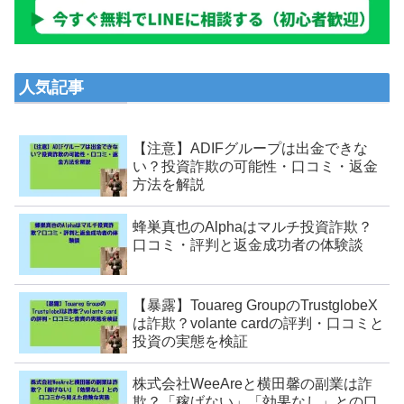
人気記事
【注意】ADIFグループは出金できな
い？投資詐欺の可能性・口コミ・返金
方法を解説
蜂巣真也のAlphaはマルチ投資詐欺？
口コミ・評判と返金成功者の体験談
【暴露】Touareg GroupのTrustglobeX
は詐欺？volante cardの評判・口コミと
投資の実態を検証
株式会社WeeAreと横田馨の副業は詐
欺？「稼げない」「効果なし」との口