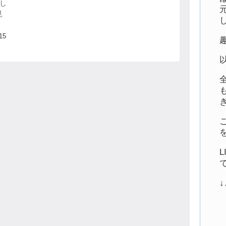
とし
見
、
て
15