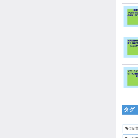
タグ
#副