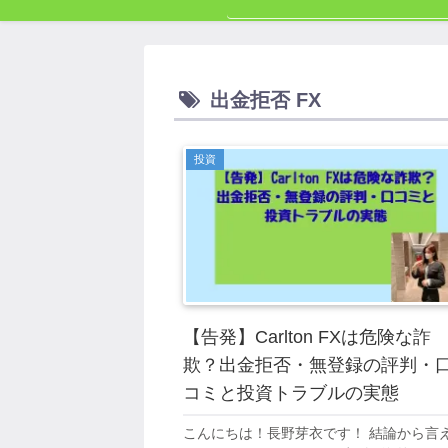
出金拒否 FX
投資
【告発】Carlton FXは危険な詐
欺？出金拒否・無登録の評判・
コミと投資トラブルの実態
こんにちは！長野芽衣です！ 結論から言