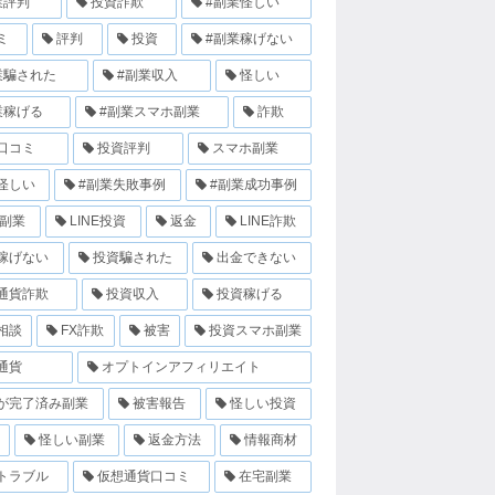
業評判
投資詐欺
#副業怪しい
ミ
評判
投資
#副業稼げない
業騙された
#副業収入
怪しい
業稼げる
#副業スマホ副業
詐欺
口コミ
投資評判
スマホ副業
怪しい
#副業失敗事例
#副業成功事例
E副業
LINE投資
返金
LINE詐欺
稼げない
投資騙された
出金できない
通貨詐欺
投資収入
投資稼げる
相談
FX詐欺
被害
投資スマホ副業
通貨
オプトインアフィリエイト
が完了済み副業
被害報告
怪しい投資
怪しい副業
返金方法
情報商材
トラブル
仮想通貨口コミ
在宅副業