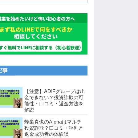
記事
【注意】ADIFグループは出
金できない？投資詐欺の可
能性・口コミ・返金方法を
解説
蜂巣真也のAlphaはマルチ
投資詐欺？口コミ・評判と
返金成功者の体験談