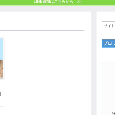
LINE追加はこちらから >>
プロ
口
え