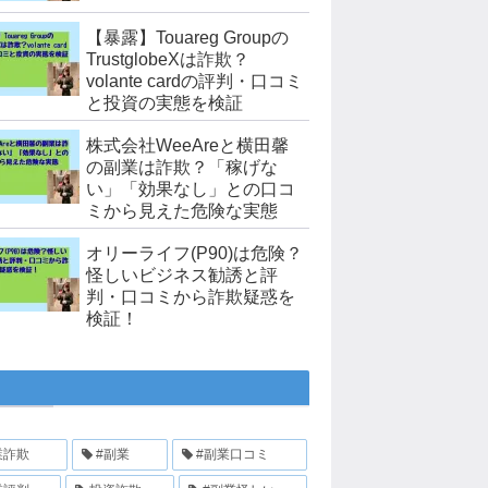
【暴露】Touareg Groupの
TrustglobeXは詐欺？
volante cardの評判・口コミ
と投資の実態を検証
株式会社WeeAreと横田馨
の副業は詐欺？「稼げな
い」「効果なし」との口コ
ミから見えた危険な実態
オリーライフ(P90)は危険？
怪しいビジネス勧誘と評
判・口コミから詐欺疑惑を
検証！
業詐欺
#副業
#副業口コミ