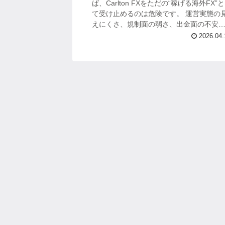
ば、Carlton FXをただの“稼げる海外FX”
て受け止めるのは危険です。 運営実態の
えにくさ、規制面の弱さ、出金面の不安
開示情報の粗さが重なっており、安心し
2026.04.
資金を預けられる環境とは言...