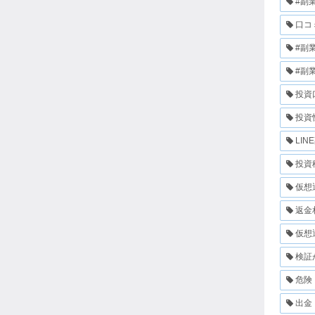
#副
口コ
#副
#副
投資
投資
LIN
投資
仮想
返金
仮想
検証
危険
出金