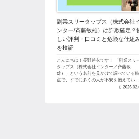
副業スリータップス（株式会社
ンター/斉藤敏雄）は詐欺確定？
しい評判・口コミと危険な仕組
を検証
こんにちは！長野芽衣です！ 「副業スリ
タップス（株式会社インター／斉藤敏
雄）」という名前を見かけて調べている
点で、すでに多くの人が不安を抱えてい
と考えられます。 実際にネット上では、
2026.02.
式会社インター絡みの副業について「お
すめでき...