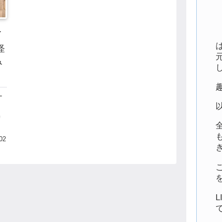
イ
怪
み
ー
時
る
株
02
す