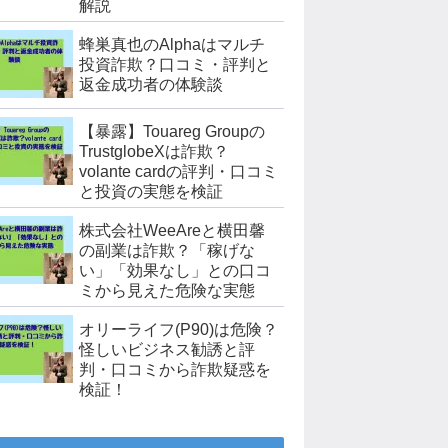
解説
蜂巣真也のAlphaはマルチ
投資詐欺？口コミ・評判と
返金成功者の体験談
【暴露】Touareg Groupの
TrustglobeXは詐欺？
volante cardの評判・口コミ
と投資の実態を検証
株式会社WeeAreと横田馨
の副業は詐欺？「稼げな
い」「効果なし」との口コ
ミから見えた危険な実態
オリーライフ(P90)は危険？
怪しいビジネス勧誘と評
判・口コミから詐欺疑惑を
検証！