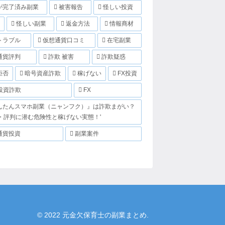
が完了済み副業
被害報告
怪しい投資
怪しい副業
返金方法
情報商材
トラブル
仮想通貨口コミ
在宅副業
通貨評判
詐欺 被害
詐欺疑惑
拒否
暗号資産詐欺
稼げない
FX投資
投資詐欺
FX
んたんスマホ副業（ニャンフク）』は詐欺まがい？
・評判に潜む危険性と稼げない実態！'
通貨投資
副業案件
© 2022 元金欠保育士の副業まとめ.