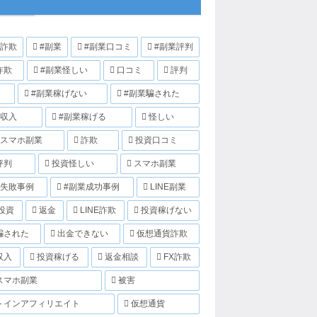
業詐欺
#副業
#副業口コミ
#副業評判
詐欺
#副業怪しい
口コミ
評判
#副業稼げない
#副業騙された
業収入
#副業稼げる
怪しい
業スマホ副業
詐欺
投資口コミ
評判
投資怪しい
スマホ副業
業失敗事例
#副業成功事例
LINE副業
E投資
返金
LINE詐欺
投資稼げない
騙された
出金できない
仮想通貨詐欺
収入
投資稼げる
返金相談
FX詐欺
スマホ副業
被害
トインアフィリエイト
仮想通貨