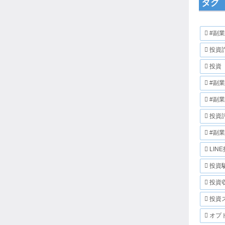
タグ
#副
投資
投資
#副
#副
投資
#副
LIN
投資
投資
投資
オプ