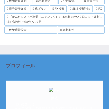
仮想通貨評判
詐欺 被害
詐欺疑惑
出金拒否
暗号資産詐欺
稼げない
FX投資
SNS投資詐欺
FX
『かんたんスマホ副業（ニャンフク）』は詐欺まがい？口コミ・評判に
潜む危険性と稼げない実態！'
仮想通貨投資
副業案件
プロフィール
芽衣
はじめまして。
元金欠保育士の副業まとめを運営しております。芽