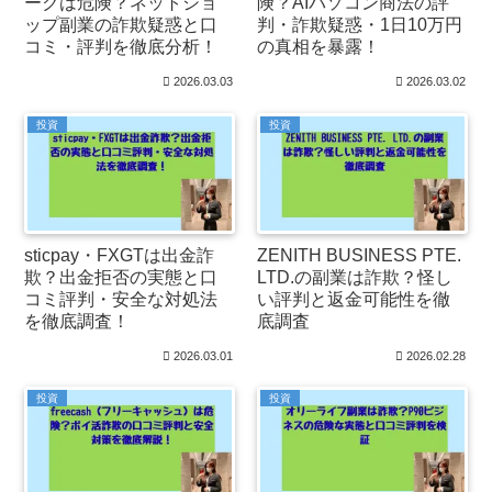
ークは危険？ネットショ
険？AIパソコン商法の評
ップ副業の詐欺疑惑と口
判・詐欺疑惑・1日10万円
コミ・評判を徹底分析！
の真相を暴露！
2026.03.03
2026.03.02
投資
投資
sticpay・FXGTは出金詐
ZENITH BUSINESS PTE.
欺？出金拒否の実態と口
LTD.の副業は詐欺？怪し
コミ評判・安全な対処法
い評判と返金可能性を徹
を徹底調査！
底調査
2026.03.01
2026.02.28
投資
投資