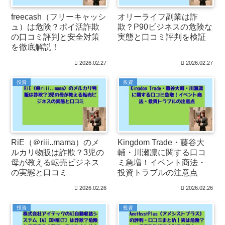
freecash（フリーキャッシ
オリーライフ副業は詐
ュ）は危険？ポイ活詐欺
欺？P90ビジネスの危険な
の口コミ評判と安全対策
実態と口コミ評判を検証
を徹底解説！
2026.02.27
2026.02.27
投資
投資
RiE（＠riii..mama）のメ
Kingdom Trade・藤谷大
ルカリ物販は詐欺？3児の
輔・川瀬凛に関する口コ
母が教える転売ビジネス
ミ急増！イベント商法・
の実態と口コミ
投資トラブルの注意点
2026.02.26
2026.02.26
投資
投資