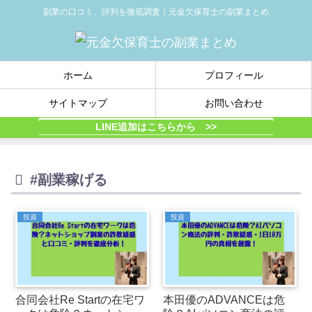
副業の口コミ、評判を徹底調査｜元金欠保育士の副業まとめ
ホーム
プロフィール
サイトマップ
お問い合わせ
LINE追加はこちらから >>
#副業稼げる
投資
投資
合同会社Re Startの在宅ワ
本田優のADVANCEは危