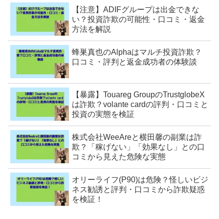
【注意】ADIFグループは出金できな
い？投資詐欺の可能性・口コミ・返金
方法を解説
蜂巣真也のAlphaはマルチ投資詐欺？
口コミ・評判と返金成功者の体験談
【暴露】Touareg GroupのTrustglobeX
は詐欺？volante cardの評判・口コミと
投資の実態を検証
株式会社WeeAreと横田馨の副業は詐
欺？「稼げない」「効果なし」との口
コミから見えた危険な実態
オリーライフ(P90)は危険？怪しいビジ
ネス勧誘と評判・口コミから詐欺疑惑
を検証！