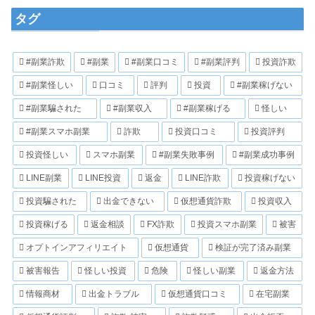
タグ
#副業詐欺
#副業
#副業口コミ
#副業評判
投資詐欺
#副業怪しい
口コミ
評判
投資
#副業稼げない
#副業騙された
#副業収入
#副業稼げる
怪しい
#副業スマホ副業
詐欺
投資口コミ
投資評判
投資怪しい
スマホ副業
#副業失敗事例
#副業成功事例
LINE副業
LINE投資
返金
LINE詐欺
投資稼げない
投資騙された
出金できない
仮想通貨詐欺
投資収入
投資稼げる
返金相談
FX詐欺
投資スマホ副業
被害
オプトインアフィリエイト
仮想通貨
検証が完了済み副業
被害報告
怪しい投資
危険
怪しい副業
返金方法
情報商材
出金トラブル
仮想通貨口コミ
在宅副業