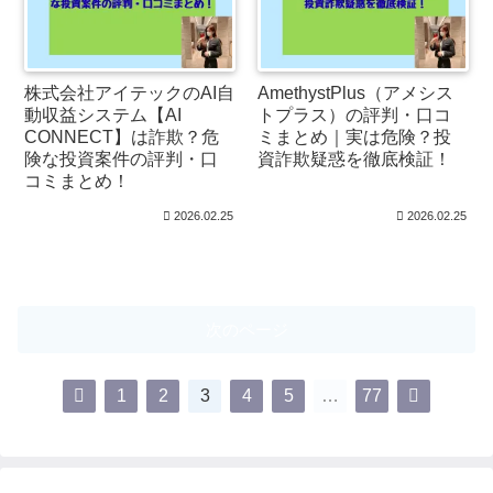
株式会社アイテックのAI自
AmethystPlus（アメシス
動収益システム【AI
トプラス）の評判・口コ
CONNECT】は詐欺？危
ミまとめ｜実は危険？投
険な投資案件の評判・口
資詐欺疑惑を徹底検証！
コミまとめ！
2026.02.25
2026.02.25
次のページ
1
2
3
4
5
…
77