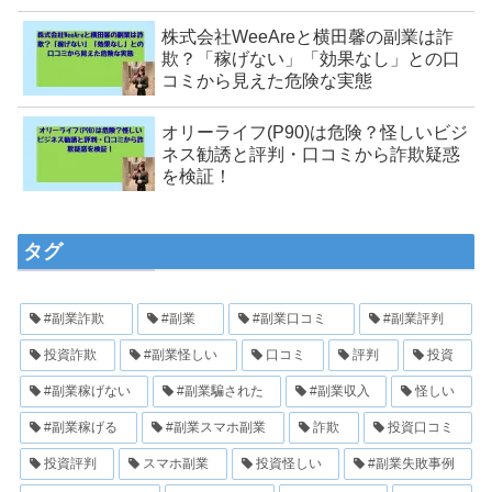
株式会社WeeAreと横田馨の副業は詐
欺？「稼げない」「効果なし」との口
コミから見えた危険な実態
オリーライフ(P90)は危険？怪しいビジ
ネス勧誘と評判・口コミから詐欺疑惑
を検証！
タグ
#副業詐欺
#副業
#副業口コミ
#副業評判
投資詐欺
#副業怪しい
口コミ
評判
投資
#副業稼げない
#副業騙された
#副業収入
怪しい
#副業稼げる
#副業スマホ副業
詐欺
投資口コミ
投資評判
スマホ副業
投資怪しい
#副業失敗事例