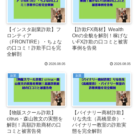
【インスタ副業詐欺】フ
【詐欺FX商材】Wealth
ロンティア
Onの全貌を解剖！稼げな
（FRONTIRE）・ちょな
いFX詐欺の口コミと被害
の口コミ！詐欺手口を完
事例を告発
全解剖
2026.08.05
2026.08.05
副業
副業
【物販スクール詐欺】
【バイナリー商材詐欺】
citrus・森山敦文の実態を
りな先生（高橋里奈）・
解剖！高額詐欺商材の口
バイナリー教室の詐欺実
コミと被害告発
態を完全解剖