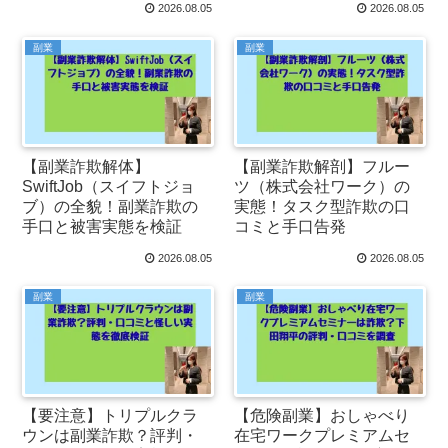
2026.08.05
2026.08.05
副業
副業
【副業詐欺解体】
【副業詐欺解剖】フルー
SwiftJob（スイフトジョ
ツ（株式会社ワーク）の
ブ）の全貌！副業詐欺の
実態！タスク型詐欺の口
手口と被害実態を検証
コミと手口告発
2026.08.05
2026.08.05
副業
副業
【要注意】トリプルクラ
【危険副業】おしゃべり
ウンは副業詐欺？評判・
在宅ワークプレミアムセ