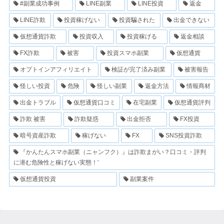
#副業成功事例
LINE副業
LINE投資
返金
LINE詐欺
投資稼げない
投資騙された
出金できない
仮想通貨詐欺
投資収入
投資稼げる
返金相談
FX詐欺
被害
投資スマホ副業
仮想通貨
オプトインアフィリエイト
検証が完了済み副業
被害報告
怪しい投資
危険
怪しい副業
返金方法
情報商材
出金トラブル
仮想通貨口コミ
在宅副業
仮想通貨評判
詐欺 被害
詐欺疑惑
出金拒否
FX投資
暗号資産詐欺
稼げない
FX
SNS投資詐欺
『かんたんスマホ副業（ニャンフク）』は詐欺まがい？口コミ・評判
に潜む危険性と稼げない実態！'
仮想通貨投資
副業案件