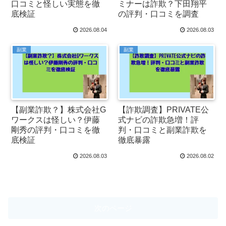
口コミと怪しい実態を徹
ミナーは詐欺？下田翔平
底検証
の評判・口コミを調査
2026.08.04
2026.08.03
副業
副業
【副業詐欺？】株式会社G
【詐欺調査】PRIVATE公
ワークスは怪しい？伊藤
式ナビの詐欺急増！評
剛秀の評判・口コミを徹
判・口コミと副業詐欺を
底検証
徹底暴露
2026.08.03
2026.08.02
次のページ