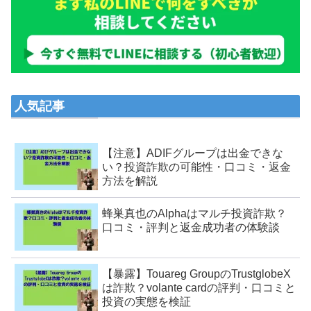
人気記事
【注意】ADIFグループは出金できな
い？投資詐欺の可能性・口コミ・返金
方法を解説
蜂巣真也のAlphaはマルチ投資詐欺？
口コミ・評判と返金成功者の体験談
【暴露】Touareg GroupのTrustglobeX
は詐欺？volante cardの評判・口コミと
投資の実態を検証