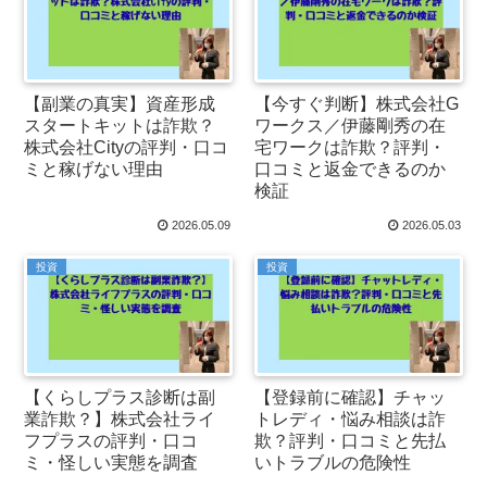
【副業の真実】資産形成
【今すぐ判断】株式会社G
スタートキットは詐欺？
ワークス／伊藤剛秀の在
株式会社Cityの評判・口コ
宅ワークは詐欺？評判・
ミと稼げない理由
口コミと返金できるのか
検証
2026.05.09
2026.05.03
投資
投資
【くらしプラス診断は副
【登録前に確認】チャッ
業詐欺？】株式会社ライ
トレディ・悩み相談は詐
フプラスの評判・口コ
欺？評判・口コミと先払
ミ・怪しい実態を調査
いトラブルの危険性