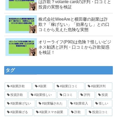
は詐欺？volante cardの評判・口コミと
投資の実態を検証
株式会社WeeAreと横田馨の副業は詐
欺？「稼げない」「効果なし」との口
コミから見えた危険な実態
オリーライフ(P90)は危険？怪しいビジ
ネス勧誘と評判・口コミから詐欺疑惑
を検証！
タグ
#副業詐欺
#副業
#副業口コミ
#副業評判
投資詐欺
#副業怪しい
口コミ
評判
投資
#副業稼げない
#副業騙された
#副業収入
怪しい
#副業稼げる
#副業スマホ副業
詐欺
投資口コミ