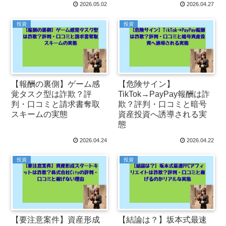
2026.05.02
2026.04.27
投資
投資
【報酬の裏側】ゲーム感
【危険サイン】
覚タスク型は詐欺？評
TikTok→PayPay報酬は詐
判・口コミと請求書奪取
欺？評判・口コミと暗号
スキームの実態
資産投資へ誘導される実
態
2026.04.24
2026.04.22
投資
投資
【要注意案件】資産形成
【結論は？】坂本式最速