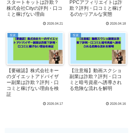
スタートキットは詐欺？
PPCアフィリエイトは詐
株式会社Cityの評判・口コ
欺？評判・口コミと稼げ
ミと稼げない理由
るのかリアルな実態
2026.04.21
2026.04.18
投資
投資
【要確認】株式会社キー
【注意報】動画スクショ
のダイエットアドバイザ
副業は詐欺？評判・口コ
ー副業は詐欺？評判・口
ミと暗号資産へ誘導され
コミと稼げない理由を検
る危険な流れを解明
証
2026.04.17
2026.04.16