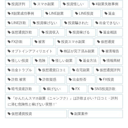
投資評判
スマホ副業
投資怪しい
#副業失敗事例
#副業成功事例
LINE副業
LINE投資
返金
LINE詐欺
投資稼げない
投資騙された
出金できない
仮想通貨詐欺
投資収入
投資稼げる
返金相談
FX詐欺
被害
投資スマホ副業
仮想通貨
オプトインアフィリエイト
検証が完了済み副業
被害報告
怪しい投資
危険
怪しい副業
返金方法
情報商材
出金トラブル
仮想通貨口コミ
在宅副業
仮想通貨評判
詐欺 被害
詐欺疑惑
出金拒否
FX投資
暗号資産詐欺
稼げない
FX
SNS投資詐欺
『かんたんスマホ副業（ニャンフク）』は詐欺まがい？口コミ・評判
に潜む危険性と稼げない実態！'
仮想通貨投資
副業案件