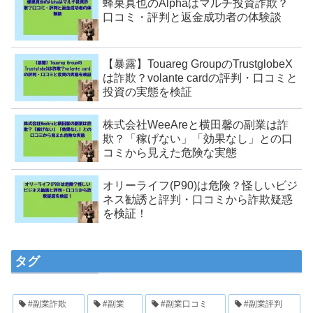
蜂巣真也のAlphaはマルチ投資詐欺？
口コミ・評判と返金成功者の体験談
【暴露】Touareg GroupのTrustglobeX
は詐欺？volante cardの評判・口コミと
投資の実態を検証
株式会社WeeAreと横田馨の副業は詐
欺？「稼げない」「効果なし」との口
コミから見えた危険な実態
オリーライフ(P90)は危険？怪しいビジ
ネス勧誘と評判・口コミから詐欺疑惑
を検証！
タグ
#副業詐欺
#副業
#副業口コミ
#副業評判