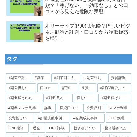
欺？「稼げない」「効果なし」との口
コミから見えた危険な実態
オリーライフ(P90)は危険？怪しいビジ
ネス勧誘と評判・口コミから詐欺疑惑
を検証！
タグ
#副業詐欺
#副業
#副業口コミ
#副業評判
投資詐欺
#副業怪しい
口コミ
評判
投資
#副業稼げない
#副業騙された
#副業収入
怪しい
#副業稼げる
#副業スマホ副業
詐欺
投資口コミ
投資評判
スマホ副業
投資怪しい
#副業失敗事例
#副業成功事例
LINE副業
LINE投資
返金
LINE詐欺
投資稼げない
投資騙された