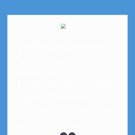
芽衣
はじめまして。
元金欠保育士の副業まとめを運営しております。芽
衣です。
趣味は女子会と映画鑑賞です。
以前は保育士でした。
全くの素人から副業を始めた私でも、現在は副業1
本での生活で好きなことに時間を使っています！
このサイトでは副業に関する情報をお伝えしていき
ます！
LINEにて質問にお答えできるので、お気軽にご連絡
ください。
↓こちらからメッセージどうぞ↓