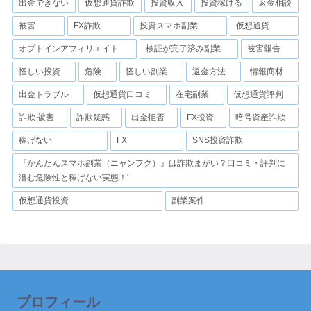
出金できない
仮想通貨詐欺
投資収入
投資稼げる
返金相談
被害
FX詐欺
投資スマホ副業
仮想通貨
オプトインアフィリエイト
検証が完了済み副業
被害報告
怪しい投資
危険
怪しい副業
返金方法
情報商材
出金トラブル
仮想通貨口コミ
在宅副業
仮想通貨評判
詐欺 被害
詐欺疑惑
出金拒否
FX投資
暗号資産詐欺
稼げない
FX
SNS投資詐欺
『かんたんスマホ副業（ニャンフク）』は詐欺まがい？口コミ・評判に
潜む危険性と稼げない実態！'
仮想通貨投資
副業案件
プロフィール