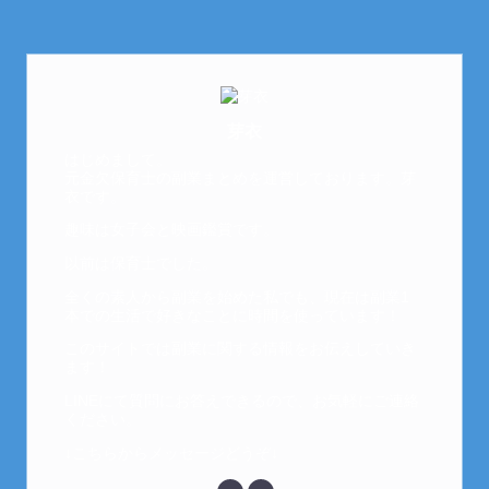
芽衣
はじめまして。
元金欠保育士の副業まとめを運営しております。芽
衣です。
趣味は女子会と映画鑑賞です。
以前は保育士でした。
全くの素人から副業を始めた私でも、現在は副業1
本での生活で好きなことに時間を使っています！
このサイトでは副業に関する情報をお伝えしていき
ます！
LINEにて質問にお答えできるので、お気軽にご連絡
ください。
↓こちらからメッセージどうぞ↓