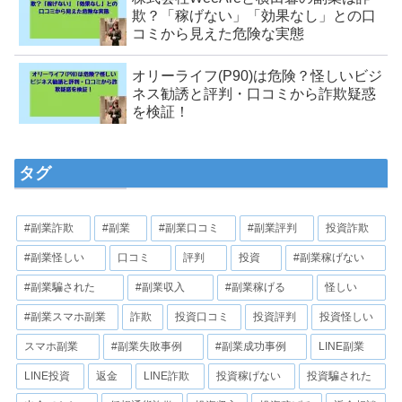
欺？「稼げない」「効果なし」との口
コミから見えた危険な実態
オリーライフ(P90)は危険？怪しいビジ
ネス勧誘と評判・口コミから詐欺疑惑
を検証！
タグ
#副業詐欺
#副業
#副業口コミ
#副業評判
投資詐欺
#副業怪しい
口コミ
評判
投資
#副業稼げない
#副業騙された
#副業収入
#副業稼げる
怪しい
#副業スマホ副業
詐欺
投資口コミ
投資評判
投資怪しい
スマホ副業
#副業失敗事例
#副業成功事例
LINE副業
LINE投資
返金
LINE詐欺
投資稼げない
投資騙された