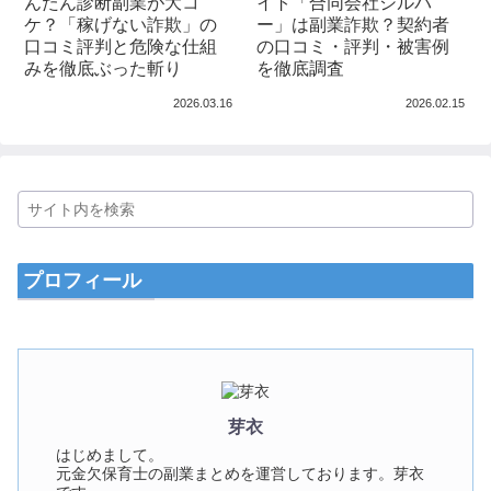
んたん診断副業が大コ
イト「合同会社シルバ
ケ？「稼げない詐欺」の
ー」は副業詐欺？契約者
口コミ評判と危険な仕組
の口コミ・評判・被害例
みを徹底ぶった斬り
を徹底調査
2026.03.16
2026.02.15
プロフィール
芽衣
はじめまして。
元金欠保育士の副業まとめを運営しております。芽衣