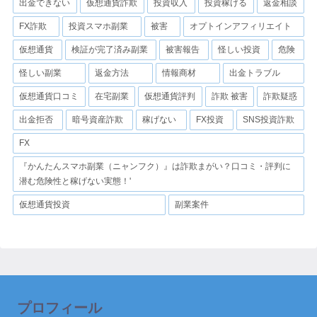
出金できない
仮想通貨詐欺
投資収入
投資稼げる
返金相談
FX詐欺
投資スマホ副業
被害
オプトインアフィリエイト
仮想通貨
検証が完了済み副業
被害報告
怪しい投資
危険
怪しい副業
返金方法
情報商材
出金トラブル
仮想通貨口コミ
在宅副業
仮想通貨評判
詐欺 被害
詐欺疑惑
出金拒否
暗号資産詐欺
稼げない
FX投資
SNS投資詐欺
FX
『かんたんスマホ副業（ニャンフク）』は詐欺まがい？口コミ・評判に
潜む危険性と稼げない実態！'
仮想通貨投資
副業案件
プロフィール