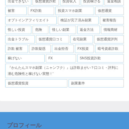
出金できない
仮想通貨詐欺
投資収入
投資稼げる
返金相談
被害
FX詐欺
投資スマホ副業
仮想通貨
オプトインアフィリエイト
検証が完了済み副業
被害報告
怪しい投資
危険
怪しい副業
返金方法
情報商材
出金トラブル
仮想通貨口コミ
在宅副業
仮想通貨評判
詐欺 被害
詐欺疑惑
出金拒否
FX投資
暗号資産詐欺
稼げない
FX
SNS投資詐欺
『かんたんスマホ副業（ニャンフク）』は詐欺まがい？口コミ・評判に
潜む危険性と稼げない実態！'
仮想通貨投資
副業案件
プロフィール