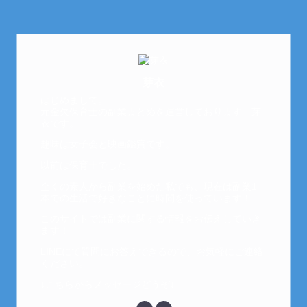
芽衣
はじめまして。
元金欠保育士の副業まとめを運営しております。芽
衣です。
趣味は女子会と映画鑑賞です。
以前は保育士でした。
全くの素人から副業を始めた私でも、現在は副業1
本での生活で好きなことに時間を使っています！
このサイトでは副業に関する情報をお伝えしていき
ます！
LINEにて質問にお答えできるので、お気軽にご連絡
ください。
↓こちらからメッセージどうぞ↓