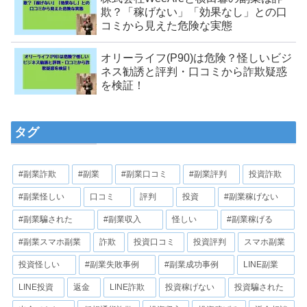
欺？「稼げない」「効果なし」との口
コミから見えた危険な実態
オリーライフ(P90)は危険？怪しいビジ
ネス勧誘と評判・口コミから詐欺疑惑
を検証！
タグ
#副業詐欺
#副業
#副業口コミ
#副業評判
投資詐欺
#副業怪しい
口コミ
評判
投資
#副業稼げない
#副業騙された
#副業収入
怪しい
#副業稼げる
#副業スマホ副業
詐欺
投資口コミ
投資評判
スマホ副業
投資怪しい
#副業失敗事例
#副業成功事例
LINE副業
LINE投資
返金
LINE詐欺
投資稼げない
投資騙された