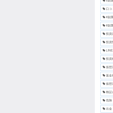
#副
口コ
#副
#副
投資
投資
LIN
投資
仮想
返金
仮想
検証
危険
出金