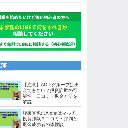
記事
【注意】ADIFグループは出
金できない？投資詐欺の可
能性・口コミ・返金方法を
解説
蜂巣真也のAlphaはマルチ
投資詐欺？口コミ・評判と
返金成功者の体験談