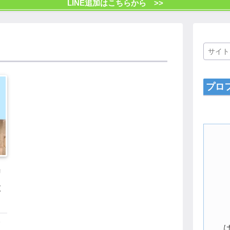
LINE追加はこちらから >>
プロ
リ
と
誘