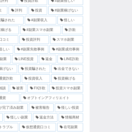
業評判
投資詐欺
#副業怪しい
ミ
評判
投資
#副業稼げない
業騙された
#副業収入
怪しい
業稼げる
#副業スマホ副業
詐欺
口コミ
投資評判
スマホ副業
怪しい
#副業失敗事例
#副業成功事例
E副業
LINE投資
返金
LINE詐欺
稼げない
投資騙された
出金できない
通貨詐欺
投資収入
投資稼げる
相談
被害
FX詐欺
投資スマホ副業
通貨
オプトインアフィリエイト
が完了済み副業
被害報告
怪しい投資
怪しい副業
返金方法
情報商材
トラブル
仮想通貨口コミ
在宅副業