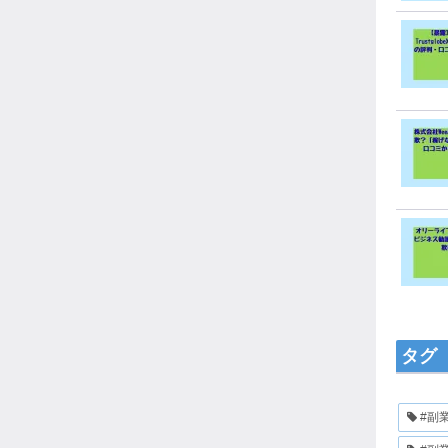
タグ
#副