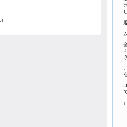
見
手
。
01