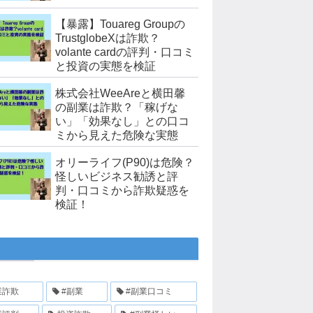
【暴露】Touareg Groupの
TrustglobeXは詐欺？
volante cardの評判・口コミ
と投資の実態を検証
株式会社WeeAreと横田馨
の副業は詐欺？「稼げな
い」「効果なし」との口コ
ミから見えた危険な実態
オリーライフ(P90)は危険？
怪しいビジネス勧誘と評
判・口コミから詐欺疑惑を
検証！
業詐欺
#副業
#副業口コミ