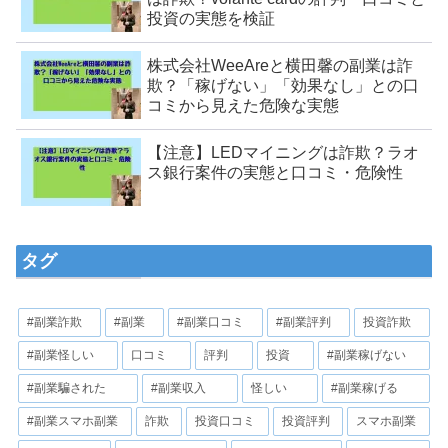
投資の実態を検証
株式会社WeeAreと横田馨の副業は詐
欺？「稼げない」「効果なし」との口
コミから見えた危険な実態
【注意】LEDマイニングは詐欺？ラオ
ス銀行案件の実態と口コミ・危険性
タグ
#副業詐欺
#副業
#副業口コミ
#副業評判
投資詐欺
#副業怪しい
口コミ
評判
投資
#副業稼げない
#副業騙された
#副業収入
怪しい
#副業稼げる
#副業スマホ副業
詐欺
投資口コミ
投資評判
スマホ副業