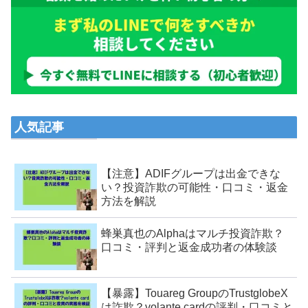
人気記事
【注意】ADIFグループは出金できな
い？投資詐欺の可能性・口コミ・返金
方法を解説
蜂巣真也のAlphaはマルチ投資詐欺？
口コミ・評判と返金成功者の体験談
【暴露】Touareg GroupのTrustglobeX
は詐欺？volante cardの評判・口コミと