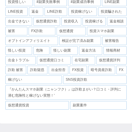
投資怪しい
#副業失敗事例
#副業成功事例
LINE副業
LINE投資
返金
LINE詐欺
投資稼げない
投資騙された
出金できない
仮想通貨詐欺
投資収入
投資稼げる
返金相談
被害
FX詐欺
仮想通貨
投資スマホ副業
オプトインアフィリエイト
検証が完了済み副業
被害報告
怪しい投資
危険
怪しい副業
返金方法
情報商材
出金トラブル
仮想通貨口コミ
在宅副業
仮想通貨評判
詐欺 被害
詐欺疑惑
出金拒否
FX投資
暗号資産詐欺
FX
稼げない
SNS投資詐欺
『かんたんスマホ副業（ニャンフク）』は詐欺まがい？口コミ・評判に
潜む危険性と稼げない実態！'
仮想通貨投資
副業案件