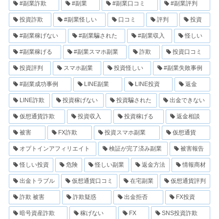
#副業詐欺
#副業
#副業口コミ
#副業評判
投資詐欺
#副業怪しい
口コミ
評判
投資
#副業稼げない
#副業騙された
#副業収入
怪しい
#副業稼げる
#副業スマホ副業
詐欺
投資口コミ
投資評判
スマホ副業
投資怪しい
#副業失敗事例
#副業成功事例
LINE副業
LINE投資
返金
LINE詐欺
投資稼げない
投資騙された
出金できない
仮想通貨詐欺
投資収入
投資稼げる
返金相談
被害
FX詐欺
投資スマホ副業
仮想通貨
オプトインアフィリエイト
検証が完了済み副業
被害報告
怪しい投資
危険
怪しい副業
返金方法
情報商材
出金トラブル
仮想通貨口コミ
在宅副業
仮想通貨評判
詐欺 被害
詐欺疑惑
出金拒否
FX投資
暗号資産詐欺
稼げない
FX
SNS投資詐欺