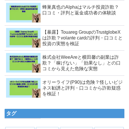
蜂巣真也のAlphaはマルチ投資詐欺？
口コミ・評判と返金成功者の体験談
【暴露】Touareg GroupのTrustglobeX
は詐欺？volante cardの評判・口コミと
投資の実態を検証
株式会社WeeAreと横田馨の副業は詐
欺？「稼げない」「効果なし」との口
コミから見えた危険な実態
オリーライフ(P90)は危険？怪しいビジ
ネス勧誘と評判・口コミから詐欺疑惑
を検証！
タグ