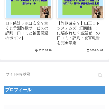
ロト統計ラボは安全？宝
【詐欺確定？】山王ロト
くじ予測詐欺サービスの
システムズ（田頭隆一）
評判・口コミと被害回避
に騙された？当選ゼロの
のポイント
口コミ・評判・被害報告
を完全暴露
2026.05.18
2026.04.07
プロフィール