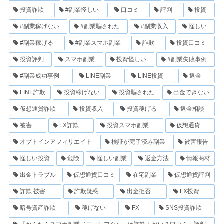
投資詐欺
#副業怪しい
口コミ
評判
投資
#副業稼げない
#副業騙された
#副業収入
怪しい
#副業稼げる
#副業スマホ副業
詐欺
投資口コミ
投資評判
スマホ副業
投資怪しい
#副業失敗事例
#副業成功事例
LINE副業
LINE投資
返金
LINE詐欺
投資稼げない
投資騙された
出金できない
仮想通貨詐欺
投資収入
投資稼げる
返金相談
被害
FX詐欺
投資スマホ副業
仮想通貨
オプトインアフィリエイト
検証が完了済み副業
被害報告
怪しい投資
危険
怪しい副業
返金方法
情報商材
出金トラブル
仮想通貨口コミ
在宅副業
仮想通貨評判
詐欺 被害
詐欺疑惑
出金拒否
FX投資
暗号資産詐欺
稼げない
FX
SNS投資詐欺