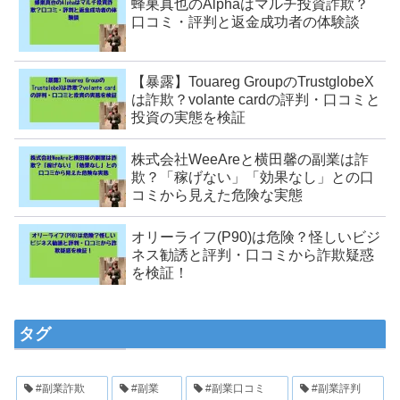
蜂巣真也のAlphaはマルチ投資詐欺？
口コミ・評判と返金成功者の体験談
【暴露】Touareg GroupのTrustglobeX
は詐欺？volante cardの評判・口コミと
投資の実態を検証
株式会社WeeAreと横田馨の副業は詐
欺？「稼げない」「効果なし」との口
コミから見えた危険な実態
オリーライフ(P90)は危険？怪しいビジ
ネス勧誘と評判・口コミから詐欺疑惑
を検証！
タグ
#副業詐欺
#副業
#副業口コミ
#副業評判