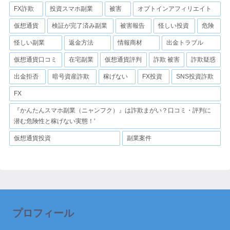
FX詐欺
投資スマホ副業
被害
オプトインアフィリエイト
仮想通貨
検証が完了済み副業
被害報告
怪しい投資
危険
怪しい副業
返金方法
情報商材
出金トラブル
仮想通貨口コミ
在宅副業
仮想通貨評判
詐欺 被害
詐欺疑惑
出金拒否
暗号資産詐欺
稼げない
FX投資
SNS投資詐欺
FX
『かんたんスマホ副業（ニャンフク）』は詐欺まがい？口コミ・評判に
潜む危険性と稼げない実態！'
仮想通貨投資
副業案件
プロフィール