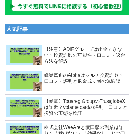
人気記事
【注意】ADIFグループは出金できな
い？投資詐欺の可能性・口コミ・返金
方法を解説
蜂巣真也のAlphaはマルチ投資詐欺？
口コミ・評判と返金成功者の体験談
【暴露】Touareg GroupのTrustglobeX
は詐欺？volante cardの評判・口コミと
投資の実態を検証
株式会社WeeAreと横田馨の副業は詐
欺？「稼げない」「効果なし」との口