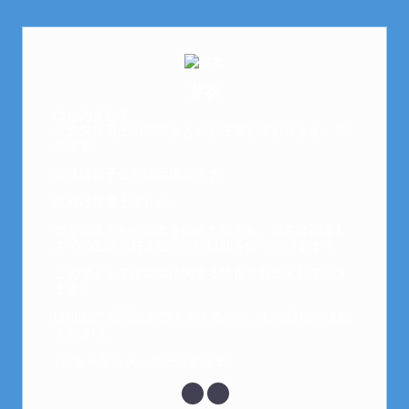
芽衣
はじめまして。
元金欠保育士の副業まとめを運営しております。芽
衣です。
趣味は女子会と映画鑑賞です。
以前は保育士でした。
全くの素人から副業を始めた私でも、現在は副業1
本での生活で好きなことに時間を使っています！
このサイトでは副業に関する情報をお伝えしていき
ます！
LINEにて質問にお答えできるので、お気軽にご連絡
ください。
↓こちらからメッセージどうぞ↓