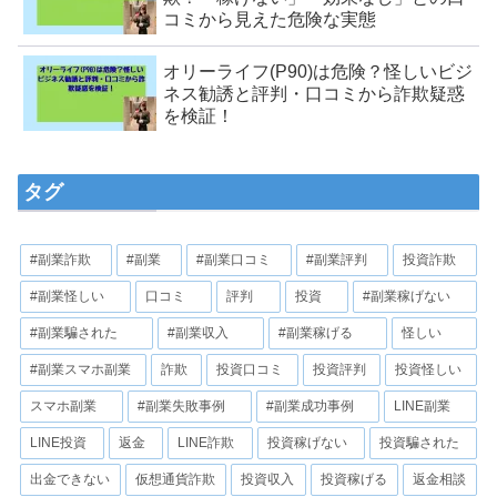
コミから見えた危険な実態
オリーライフ(P90)は危険？怪しいビジ
ネス勧誘と評判・口コミから詐欺疑惑
を検証！
タグ
#副業詐欺
#副業
#副業口コミ
#副業評判
投資詐欺
#副業怪しい
口コミ
評判
投資
#副業稼げない
#副業騙された
#副業収入
#副業稼げる
怪しい
#副業スマホ副業
詐欺
投資口コミ
投資評判
投資怪しい
スマホ副業
#副業失敗事例
#副業成功事例
LINE副業
LINE投資
返金
LINE詐欺
投資稼げない
投資騙された
出金できない
仮想通貨詐欺
投資収入
投資稼げる
返金相談