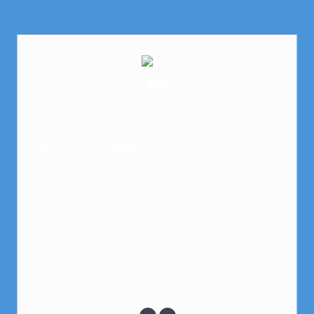
芽衣
はじめまして。
元金欠保育士の副業まとめを運営しております。芽
衣です。
趣味は女子会と映画鑑賞です。
以前は保育士でした。
全くの素人から副業を始めた私でも、現在は副業1
本での生活で好きなことに時間を使っています！
このサイトでは副業に関する情報をお伝えしていき
ます！
LINEにて質問にお答えできるので、お気軽にご連絡
ください。
↓こちらからメッセージどうぞ↓