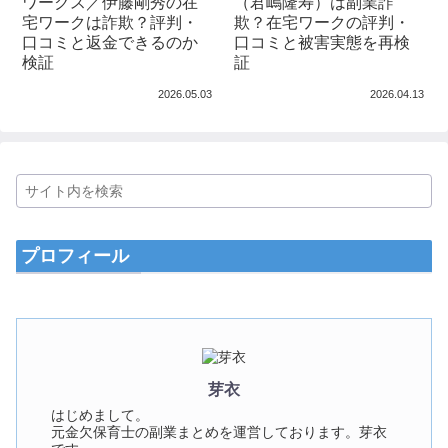
ワークス／伊藤剛秀の在
（君嶋隆寿）は副業詐
宅ワークは詐欺？評判・
欺？在宅ワークの評判・
口コミと返金できるのか
口コミと被害実態を再検
検証
証
2026.05.03
2026.04.13
プロフィール
芽衣
はじめまして。
元金欠保育士の副業まとめを運営しております。芽衣