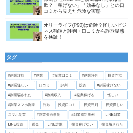
欺？「稼げない」「効果なし」との口
コミから見えた危険な実態
オリーライフ(P90)は危険？怪しいビジ
ネス勧誘と評判・口コミから詐欺疑惑
を検証！
タグ
#副業詐欺
#副業
#副業口コミ
#副業評判
投資詐欺
#副業怪しい
口コミ
評判
投資
#副業稼げない
#副業騙された
#副業収入
#副業稼げる
怪しい
#副業スマホ副業
詐欺
投資口コミ
投資評判
投資怪しい
スマホ副業
#副業失敗事例
#副業成功事例
LINE副業
LINE投資
返金
LINE詐欺
投資稼げない
投資騙された