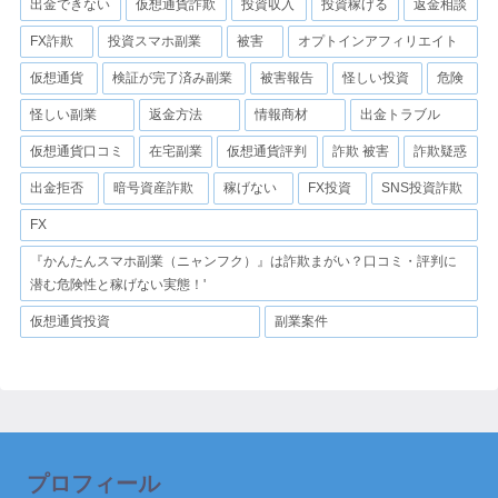
出金できない
仮想通貨詐欺
投資収入
投資稼げる
返金相談
FX詐欺
投資スマホ副業
被害
オプトインアフィリエイト
仮想通貨
検証が完了済み副業
被害報告
怪しい投資
危険
怪しい副業
返金方法
情報商材
出金トラブル
仮想通貨口コミ
在宅副業
仮想通貨評判
詐欺 被害
詐欺疑惑
出金拒否
暗号資産詐欺
稼げない
FX投資
SNS投資詐欺
FX
『かんたんスマホ副業（ニャンフク）』は詐欺まがい？口コミ・評判に
潜む危険性と稼げない実態！'
仮想通貨投資
副業案件
プロフィール