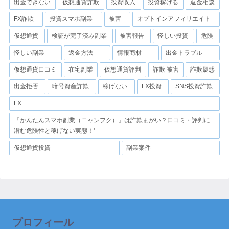
出金できない
仮想通貨詐欺
投資収入
投資稼げる
返金相談
FX詐欺
投資スマホ副業
被害
オプトインアフィリエイト
仮想通貨
検証が完了済み副業
被害報告
怪しい投資
危険
怪しい副業
返金方法
情報商材
出金トラブル
仮想通貨口コミ
在宅副業
仮想通貨評判
詐欺 被害
詐欺疑惑
出金拒否
暗号資産詐欺
稼げない
FX投資
SNS投資詐欺
FX
『かんたんスマホ副業（ニャンフク）』は詐欺まがい？口コミ・評判に
潜む危険性と稼げない実態！'
仮想通貨投資
副業案件
プロフィール