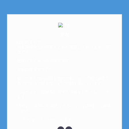
芽衣
はじめまして。
元金欠保育士の副業まとめを運営しております。芽
衣です。
趣味は女子会と映画鑑賞です。
以前は保育士でした。
全くの素人から副業を始めた私でも、現在は副業1
本での生活で好きなことに時間を使っています！
このサイトでは副業に関する情報をお伝えしていき
ます！
LINEにて質問にお答えできるので、お気軽にご連絡
ください。
↓こちらからメッセージどうぞ↓