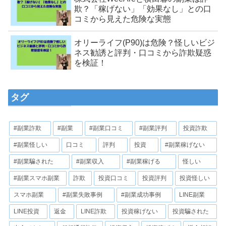
欺？「稼げない」「効果なし」との口
コミから見えた危険な実態
オリーライフ(P90)は危険？怪しいビジ
ネス勧誘と評判・口コミから詐欺疑惑
を検証！
タグ
#副業詐欺
#副業
#副業口コミ
#副業評判
投資詐欺
#副業怪しい
口コミ
評判
投資
#副業稼げない
#副業騙された
#副業収入
#副業稼げる
怪しい
#副業スマホ副業
詐欺
投資口コミ
投資評判
投資怪しい
スマホ副業
#副業失敗事例
#副業成功事例
LINE副業
LINE投資
返金
LINE詐欺
投資稼げない
投資騙された