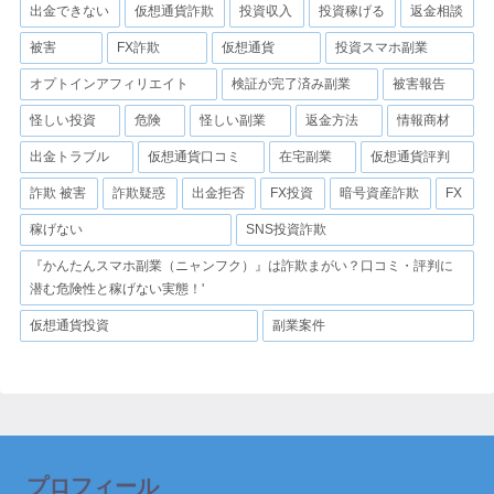
出金できない
仮想通貨詐欺
投資収入
投資稼げる
返金相談
被害
FX詐欺
仮想通貨
投資スマホ副業
オプトインアフィリエイト
検証が完了済み副業
被害報告
怪しい投資
危険
怪しい副業
返金方法
情報商材
出金トラブル
仮想通貨口コミ
在宅副業
仮想通貨評判
詐欺 被害
詐欺疑惑
出金拒否
FX投資
暗号資産詐欺
FX
稼げない
SNS投資詐欺
『かんたんスマホ副業（ニャンフク）』は詐欺まがい？口コミ・評判に
潜む危険性と稼げない実態！'
仮想通貨投資
副業案件
プロフィール