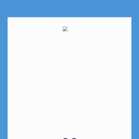
芽衣
はじめまして。
元金欠保育士の副業まとめを運営しております。芽
衣です。
趣味は女子会と映画鑑賞です。
以前は保育士でした。
全くの素人から副業を始めた私でも、現在は副業1
本での生活で好きなことに時間を使っています！
このサイトでは副業に関する情報をお伝えしていき
ます！
LINEにて質問にお答えできるので、お気軽にご連絡
ください。
↓こちらからメッセージどうぞ↓