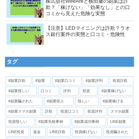
株式会社WeeAreと横田馨の副業は詐
欺？「稼げない」「効果なし」との口
コミから見えた危険な実態
【注意】LEDマイニングは詐欺？ラオ
ス銀行案件の実態と口コミ・危険性
タグ
#副業詐欺
#副業
#副業口コミ
#副業評判
投資詐欺
#副業怪しい
口コミ
評判
投資
#副業稼げない
#副業騙された
#副業収入
怪しい
#副業稼げる
#副業スマホ副業
詐欺
投資口コミ
投資評判
スマホ副業
投資怪しい
#副業失敗事例
#副業成功事例
LINE副業
LINE投資
返金
LINE詐欺
投資稼げない
投資騙された