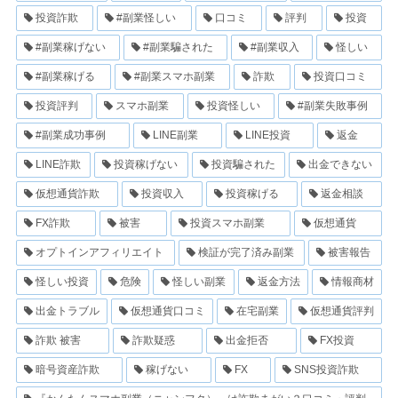
投資詐欺
#副業怪しい
口コミ
評判
投資
#副業稼げない
#副業騙された
#副業収入
怪しい
#副業稼げる
#副業スマホ副業
詐欺
投資口コミ
投資評判
スマホ副業
投資怪しい
#副業失敗事例
#副業成功事例
LINE副業
LINE投資
返金
LINE詐欺
投資稼げない
投資騙された
出金できない
仮想通貨詐欺
投資収入
投資稼げる
返金相談
FX詐欺
被害
投資スマホ副業
仮想通貨
オプトインアフィリエイト
検証が完了済み副業
被害報告
怪しい投資
危険
怪しい副業
返金方法
情報商材
出金トラブル
仮想通貨口コミ
在宅副業
仮想通貨評判
詐欺 被害
詐欺疑惑
出金拒否
FX投資
暗号資産詐欺
稼げない
FX
SNS投資詐欺