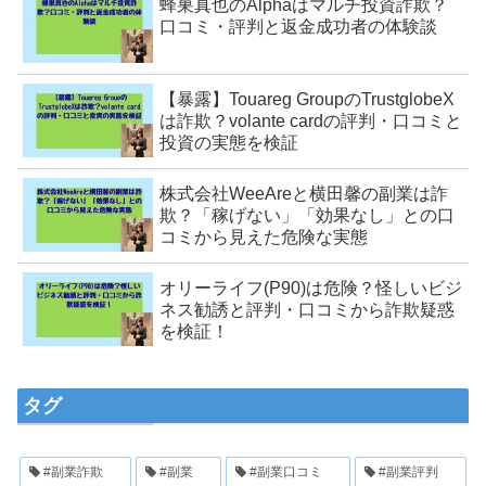
蜂巣真也のAlphaはマルチ投資詐欺？
口コミ・評判と返金成功者の体験談
【暴露】Touareg GroupのTrustglobeX
は詐欺？volante cardの評判・口コミと
投資の実態を検証
株式会社WeeAreと横田馨の副業は詐
欺？「稼げない」「効果なし」との口
コミから見えた危険な実態
オリーライフ(P90)は危険？怪しいビジ
ネス勧誘と評判・口コミから詐欺疑惑
を検証！
タグ
#副業詐欺
#副業
#副業口コミ
#副業評判